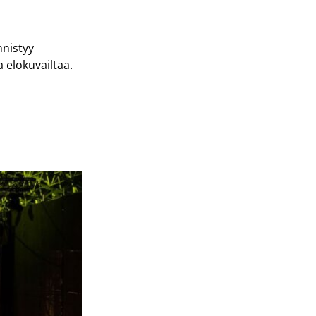
nnistyy
a elokuvailtaa.