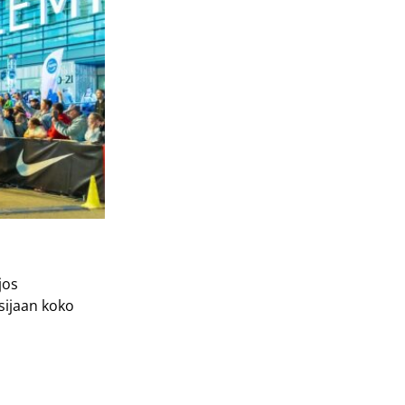
jos
sijaan koko