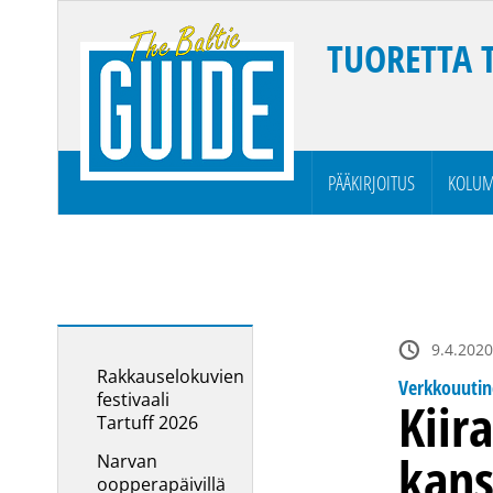
TUORETTA 
PÄÄKIRJOITUS
KOLUM
9.4.2020
Rakkauselokuvien
Verkkouuti
festivaali
Kiir
Tartuff 2026
kans
Narvan
oopperapäivillä