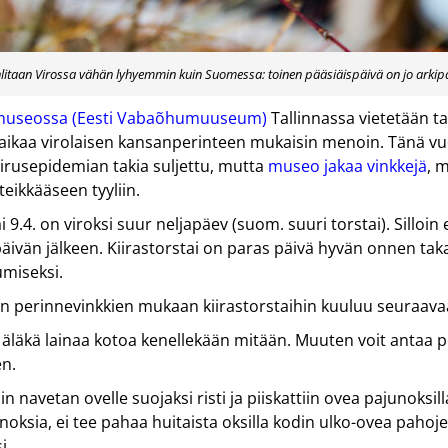
hlitaan Virossa vähän lyhyemmin kuin Suomessa: toinen pääsiäispäivä on jo arkip
omuseossa (Eesti Vabaõhumuuseum)
Tallinnassa vietetään tav
 aikaa virolaisen kansanperinteen mukaisin menoin. Tänä 
irusepidemian takia suljettu, mutta
museo jakaa vinkkejä
, 
teikkääseen tyyliin.
i 9.4. on viroksi suur neljapäev (suom. suuri torstai). Silloin 
äivän jälkeen. Kiirastorstai on paras päivä hyvän onnen tak
umiseksi.
 perinnevinkkien mukaan kiirastorstaihin kuuluu seuraava
ä äläkä lainaa kotoa kenellekään mitään. Muuten voit antaa 
n.
n navetan ovelle suojaksi risti ja piiskattiin ovea pajunoksil
noksia, ei tee pahaa huitaista oksilla kodin ulko-ovea pahoj
i.