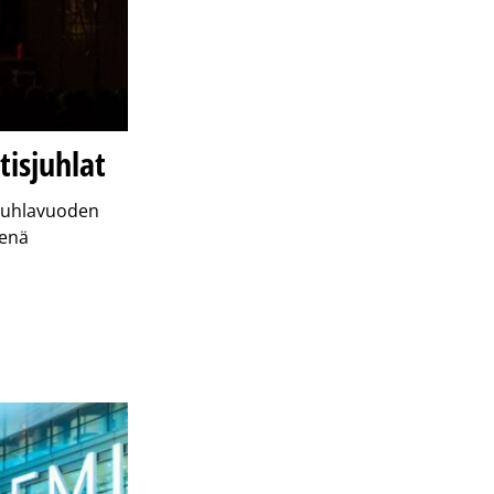
tisjuhlat
 Juhlavuoden
senä