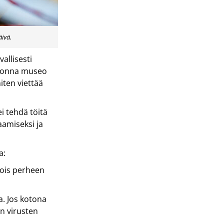
äivä.
allisesti
vuonna museo
miten viettää
ei tehdä töitä
aamiseksi ja
a:
pois perheen
la. Jos kotona
en virusten