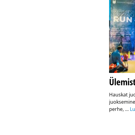
Ülemis
Hauskat juo
juokseminen
perhe, …
Lu