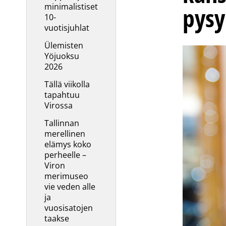
minimalistiset
pysy
10-
vuotisjuhlat
Ülemisten
Yöjuoksu
2026
Tällä viikolla
tapahtuu
Virossa
Tallinnan
merellinen
elämys koko
perheelle –
Viron
merimuseo
vie veden alle
ja
vuosisatojen
taakse