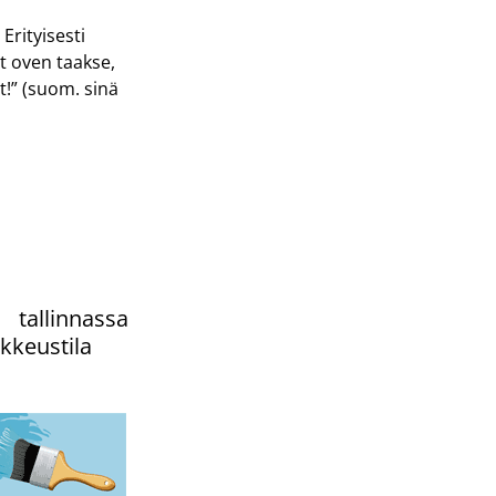
Erityisesti
yt oven taakse,
t!” (suom. sinä
 tallinnassa
ikkeustila