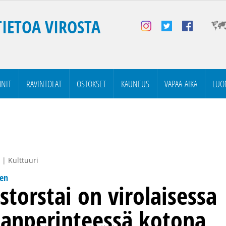
TIETOA VIROSTA
NIT
RAVINTOLAT
OSTOKSET
KAUNEUS
VAPAA-AIKA
LUO
 | Kulttuuri
nen
astorstai on virolaisessa
anperinteessä kotona