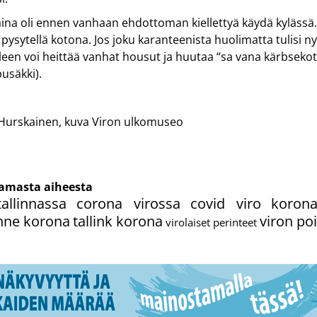
aina oli ennen vanhaan ehdottoman kiellettyä käydä kylässä. 
i pysytellä kotona. Jos joku karanteenista huolimatta tulisi n
een voi heittää vanhat housut ja huutaa “sa vana kärbsekot
usäkki).
a Hurskainen, kuva Viron ulkomuseo
cebook
Messenger
samasta aiheesta
allinnassa
corona virossa
covid viro
korona
enne korona
tallink korona
viron po
virolaiset perinteet