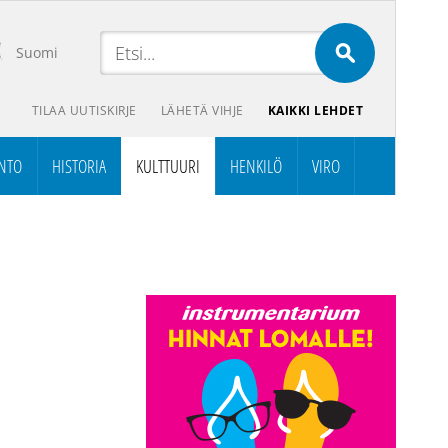
Suomi
TILAA UUTISKIRJE
LÄHETÄ VIHJE
KAIKKI LEHDET
NTO
HISTORIA
KULTTUURI
HENKILÖ
VIRO