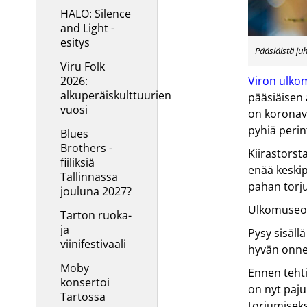
HALO: Silence
and Light -
esitys
Pääsiäistä ju
Viru Folk
2026:
Viron ulk
alkuperäiskulttuurien
pääsiäisen
vuosi
on koronav
pyhiä perin
Blues
Brothers -
Kiirastorsta
fiiliksiä
enää keskip
Tallinnassa
pahan torj
jouluna 2027?
Ulkomuseon
Tarton ruoka-
ja
Pysy sisäll
viinifestivaali
hyvän onne
Moby
Ennen tehtii
konsertoi
on nyt paju
Tartossa
torjumiseks