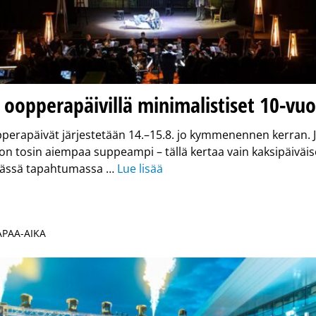
oopperapäivillä minimalistiset 10-vuo
perapäivät järjestetään 14.–15.8. jo kymmenennen kerran.
on tosin aiempaa suppeampi – tällä kertaa vain kaksipäiväi
ävässä tapahtumassa …
Lue lisää
VAPAA-AIKA