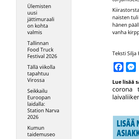
Ülemisten
Kiirastorst
uusi
naisten tul
jättimuraali
hänen pääll
on kohta
valmis
vanha kirpp
Tallinnan
Food Truck
Teksti Silj
Festival 2026
Fa
Tällä viikolla
tapahtuu
Virossa
Lue lisää 
corona t
Seikkailu
laivaliik
Euroopan
laidalla:
Station Narva
2026
Kumun
taidemuseo