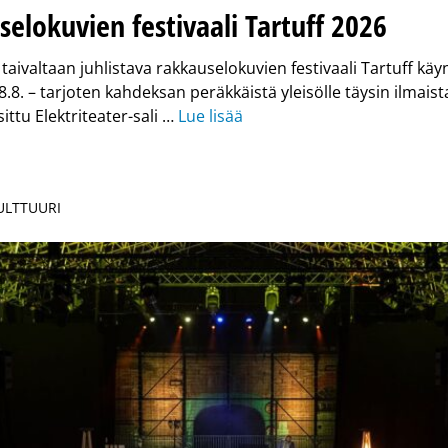
elokuvien festivaali Tartuff 2026
 taivaltaan juhlistava rakkauselokuvien festivaali Tartuff käy
8.8. – tarjoten kahdeksan peräkkäistä yleisölle täysin ilmaist
ittu Elektriteater-sali …
Lue lisää
KULTTUURI