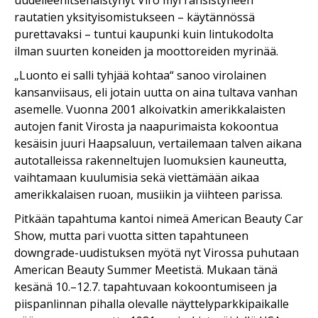
rautatien yksityisomistukseen – käytännössä
purettavaksi – tuntui kaupunki kuin lintukodolta
ilman suurten koneiden ja moottoreiden myrinää.
„Luonto ei salli tyhjää kohtaa“ sanoo virolainen
kansanviisaus, eli jotain uutta on aina tultava vanhan
asemelle. Vuonna 2001 alkoivatkin amerikkalaisten
autojen fanit Virosta ja naapurimaista kokoontua
kesäisin juuri Haapsaluun, vertailemaan talven aikana
autotalleissa rakenneltujen luomuksien kauneutta,
vaihtamaan kuulumisia sekä viettämään aikaa
amerikkalaisen ruoan, musiikin ja viihteen parissa.
Pitkään tapahtuma kantoi nimeä American Beauty Car
Show, mutta pari vuotta sitten tapahtuneen
downgrade-uudistuksen myötä nyt Virossa puhutaan
American Beauty Summer Meetistä. Mukaan tänä
kesänä 10.–12.7. tapahtuvaan kokoontumiseen ja
piispanlinnan pihalla olevalle näyttelyparkkipaikalle