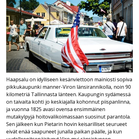
Haapsalu on idylliseen kesänviettoon mainiosti sopiva
pikkukaupunki manner-Viron länsirannikolla, noin 90
kilometriä Tallinnasta länteen. Kaupungin sydämessä
on taivaita kohti jo keskiajalla kohonnut piispanlinna,
ja vuonna 1825 avasi ovensa ensimmäinen
mutakylpyjä hoitovalikoimassaan suosinut parantola.
Sen jälkeen kun Pietarin hovin keisarilliset seurueet
eivät enää saapuneet junalla paikan päälle, ja kun
uudelleenitsenäistynyt Viro myi ränsistyneen