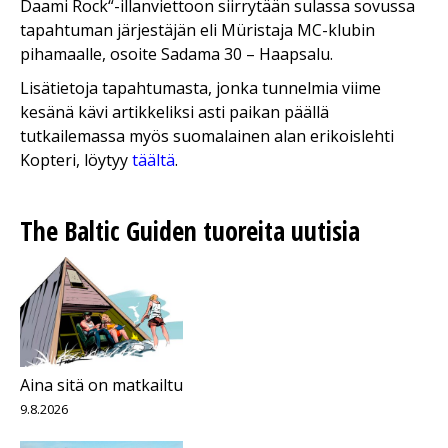
Daami Rock“-illanviettoon siirrytään sulassa sovussa
tapahtuman järjestäjän eli Müristaja MC-klubin
pihamaalle, osoite Sadama 30 – Haapsalu.
Lisätietoja tapahtumasta, jonka tunnelmia viime
kesänä kävi artikkeliksi asti paikan päällä
tutkailemassa myös suomalainen alan erikoislehti
Kopteri, löytyy
täältä
.
The Baltic Guiden tuoreita uutisia
Aina sitä on matkailtu
9.8.2026