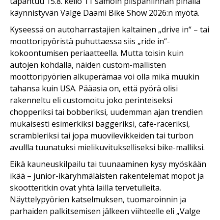
tapahtuu 15.8. kello 11 samoin piispanlinnan pihalla
käynnistyvän Valge Daami Bike Show 2026:n myötä.
Kyseessä on autoharrastajien kaltainen „drive in“ – tai
moottoripyöristä puhuttaessa siis „ride in“-
kokoontumisen periaatteella. Mutta toisin kuin
autojen kohdalla, näiden custom-mallisten
moottoripyörien alkuperämaa voi olla mikä muukin
tahansa kuin USA. Pääasia on, että pyörä olisi
rakenneltu eli customoitu joko perinteiseksi
chopperiksi tai bobberiksi, uudemman ajan trendien
mukaisesti esimerkiksi baggeriksi, cafe-raceriksi,
scrambleriksi tai jopa muovilevikkeiden tai turbon
avullla tuunatuksi mielikuvitukselliseksi bike-malliksi.
Eikä kauneuskilpailu tai tuunaaminen kysy myöskään
ikää – junior-ikäryhmäläisten rakentelemat mopot ja
skootteritkin ovat yhtä lailla tervetulleita.
Näyttelypyörien katselmuksen, tuomaroinnin ja
parhaiden palkitsemisen jälkeen viihteelle eli „Valge