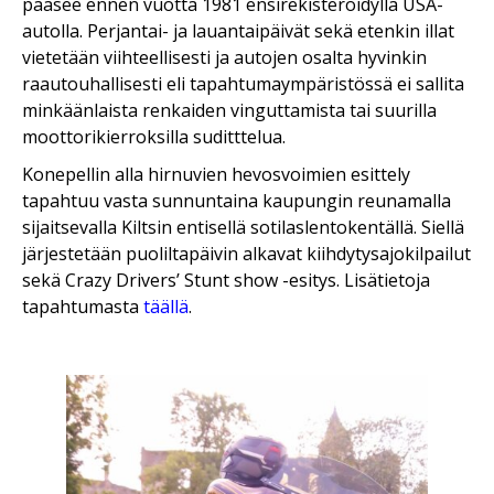
pääsee ennen vuotta 1981 ensirekisteröidyllä USA-
autolla. Perjantai- ja lauantaipäivät sekä etenkin illat
vietetään viihteellisesti ja autojen osalta hyvinkin
raautouhallisesti eli tapahtumaympäristössä ei sallita
minkäänlaista renkaiden vinguttamista tai suurilla
moottorikierroksilla suditttelua.
Konepellin alla hirnuvien hevosvoimien esittely
tapahtuu vasta sunnuntaina kaupungin reunamalla
sijaitsevalla Kiltsin entisellä sotilaslentokentällä. Siellä
järjestetään puoliltapäivin alkavat kiihdytysajokilpailut
sekä Crazy Drivers’ Stunt show -esitys. Lisätietoja
tapahtumasta
täällä
.