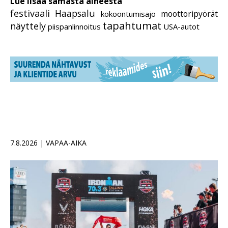
Lue lisää samasta aiheesta
festivaali
Haapsalu
moottoripyörät
kokoontumisajo
tapahtumat
näyttely
piispanlinnoitus
USA-autot
7.8.2026 | VAPAA-AIKA