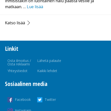
ihmisistäkin on luontainen halu päästä vesille ja
matkaan. …
Lue lisää
Katso lisää
Linkit
Osta ilmoitus /
Lähetä palaute
Osta reklaami
Yhteystiedot
Kaikki lehdet
Sosiaalinen media
Facebook
Twitter
Instagram