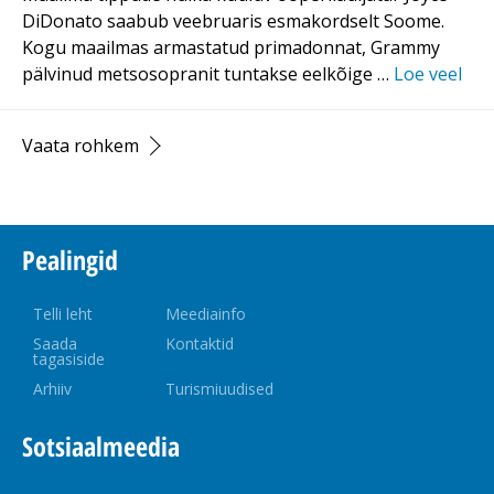
DiDonato saabub veebruaris esmakordselt Soome.
Kogu maailmas armastatud primadonnat, Grammy
pälvinud metsosopranit tuntakse eelkõige …
Loe veel
Vaata rohkem
Pealingid
Telli leht
Meediainfo
Saada
Kontaktid
tagasiside
Arhiiv
Turismiuudised
Sotsiaalmeedia