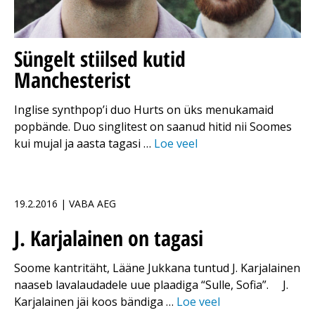
Süngelt stiilsed kutid
Manchesterist
Inglise synthpop’i duo Hurts on üks menukamaid
popbände. Duo singlitest on saanud hitid nii Soomes
kui mujal ja aasta tagasi …
Loe veel
19.2.2016 | VABA AEG
J. Karjalainen on tagasi
Soome kantritäht, Lääne Jukkana tuntud J. Karjalainen
naaseb lavalaudadele uue plaadiga “Sulle, Sofia”. J.
Karjalainen jäi koos bändiga …
Loe veel