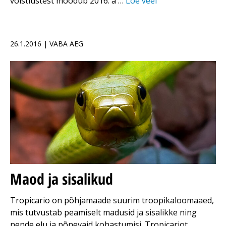
võistlustest möödub 2016. a …
Loe veel
26.1.2016 | VABA AEG
Maod ja sisalikud
Tropicario on põhjamaade suurim troopikaloomaaed,
mis tutvustab peamiselt madusid ja sisalikke ning
nende elu ja põnevaid kohastumisi. Tropicariot