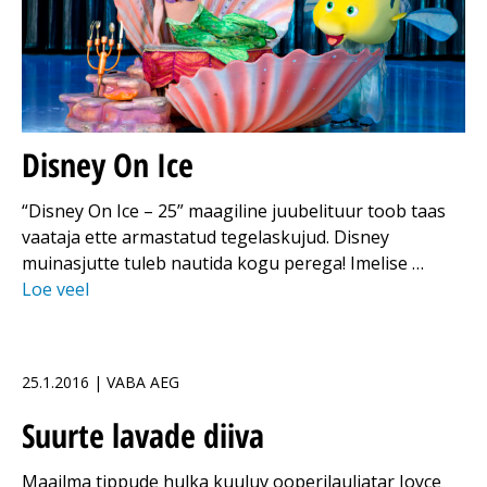
Disney On Ice
“Disney On Ice – 25” maagiline juubelituur toob taas
vaataja ette armastatud tegelaskujud. Disney
muinasjutte tuleb nautida kogu perega! Imelise …
Loe veel
25.1.2016 | VABA AEG
Suurte lavade diiva
Maailma tippude hulka kuuluv ooperilauljatar Joyce