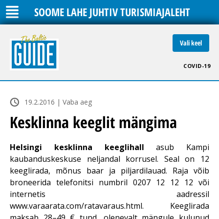
SOOME LAHE JUHTIV TURISMIAJALEHT
Vali keel
COVID-19
19.2.2016 | Vaba aeg
Kesklinna keeglit mängima
Helsingi kesklinna keeglihall
asub Kampi
kaubanduskeskuse neljandal korrusel. Seal on 12
keeglirada, mõnus baar ja piljardilauad. Raja võib
broneerida telefonitsi numbril 0207 12 12 12 või
internetis aadressil
www.varaarata.com/ratavaraus.html
. Keeglirada
maksab 28–49 € tund, olenevalt mängule kulunud