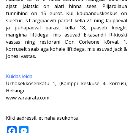
ajast. Jalatsid on alati hinna sees. Piljardilaua
tunnihind on 15 eurot. Kui kaubanduskeskus on
suletud, s.t argipäeviti pärast kella 21 ning laupäeval
ja pühapäeval pärast kella 18, pääseb keeglit
mängima liftidega, mis asuvad E-tasandil R-kioski
vastas ning restorani Don Corleone kõrval. 1.
korruselt saab aga kohale liftidega, mis asuvad Jack &
Jonesi vastas.
Kuidas leida
Urhokekkosenkatu 1, (Kamppi keskuse 4. korrus),
Helsingi
www.varaarata.com
Kliki aadressil, et näha asukohta.
Facebook
Messenger