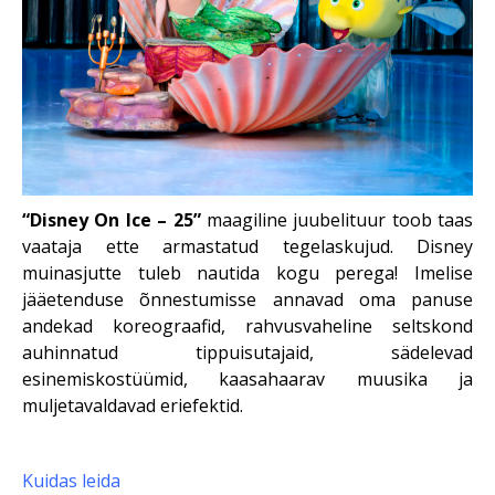
“Disney On Ice – 25”
maagiline juubelituur toob taas
vaataja ette armastatud tegelaskujud. Disney
muinasjutte tuleb nautida kogu perega! Imelise
jääetenduse õnnestumisse annavad oma panuse
andekad koreograafid, rahvusvaheline seltskond
auhinnatud tippuisutajaid, sädelevad
esinemiskostüümid, kaasahaarav muusika ja
muljetavaldavad eriefektid.
Kuidas leida