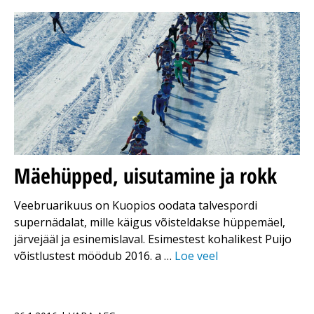
Mäehüpped, uisutamine ja rokk
Veebruarikuus on Kuopios oodata talvespordi
supernädalat, mille käigus võisteldakse hüppemäel,
järvejääl ja esinemislaval. Esimestest kohalikest Puijo
võistlustest möödub 2016. a …
Loe veel