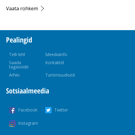
Vaata rohkem
Pealingid
Telli leht
Meediainfo
Saada
Kontaktid
tagasiside
Arhiiv
Turismiuudised
Sotsiaalmeedia
Facebook
Twitter
Instagram