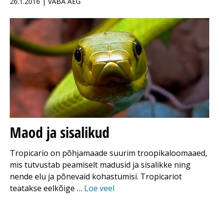
26.1.2016 | VABA AEG
Maod ja sisalikud
Tropicario on põhjamaade suurim troopikaloomaaed,
mis tutvustab peamiselt madusid ja sisalikke ning
nende elu ja põnevaid kohastumisi. Tropicariot
teatakse eelkõige …
Loe veel