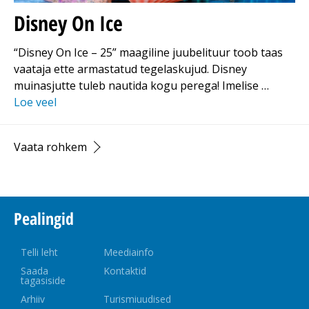
Disney On Ice
“Disney On Ice – 25” maagiline juubelituur toob taas
vaataja ette armastatud tegelaskujud. Disney
muinasjutte tuleb nautida kogu perega! Imelise …
Loe veel
Vaata rohkem
Pealingid
Telli leht
Meediainfo
Saada
Kontaktid
tagasiside
Arhiiv
Turismiuudised