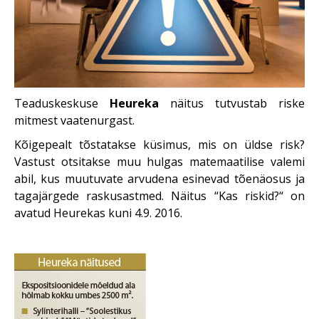
Teaduskeskuse
Heureka
näitus tutvustab riske
mitmest vaatenurgast.
Kõigepealt tõstatakse küsimus, mis on üldse risk?
Vastust otsitakse muu hulgas matemaatilise valemi
abil, kus muutuvate arvudena esinevad tõenäosus ja
tagajärgede raskusastmed. Näitus “Kas riskid?“ on
avatud Heurekas kuni 4.9. 2016.