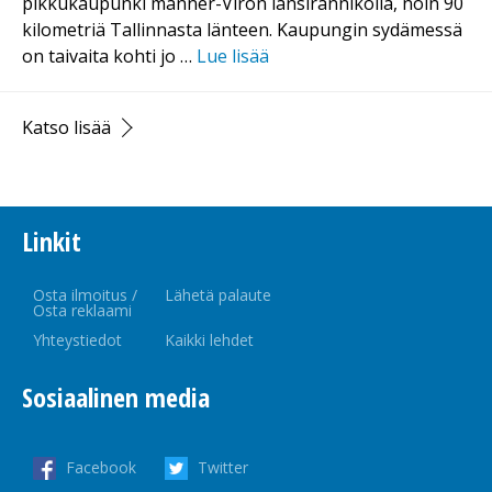
pikkukaupunki manner-Viron länsirannikolla, noin 90
kilometriä Tallinnasta länteen. Kaupungin sydämessä
on taivaita kohti jo …
Lue lisää
Katso lisää
Linkit
Osta ilmoitus /
Lähetä palaute
Osta reklaami
Yhteystiedot
Kaikki lehdet
Sosiaalinen media
Facebook
Twitter