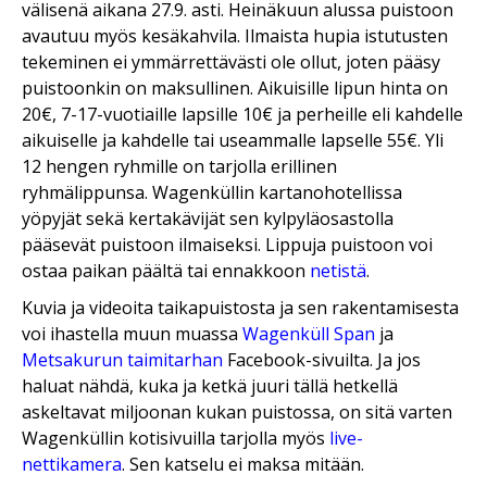
välisenä aikana 27.9. asti. Heinäkuun alussa puistoon
avautuu myös kesäkahvila. Ilmaista hupia istutusten
tekeminen ei ymmärrettävästi ole ollut, joten pääsy
puistoonkin on maksullinen. Aikuisille lipun hinta on
20€, 7-17-vuotiaille lapsille 10€ ja perheille eli kahdelle
aikuiselle ja kahdelle tai useammalle lapselle 55€. Yli
12 hengen ryhmille on tarjolla erillinen
ryhmälippunsa. Wagenküllin kartanohotellissa
yöpyjät sekä kertakävijät sen kylpyläosastolla
pääsevät puistoon ilmaiseksi. Lippuja puistoon voi
ostaa paikan päältä tai ennakkoon
netistä
.
Kuvia ja videoita taikapuistosta ja sen rakentamisesta
voi ihastella muun muassa
Wagenküll Span
ja
Metsakurun taimitarhan
Facebook-sivuilta. Ja jos
haluat nähdä, kuka ja ketkä juuri tällä hetkellä
askeltavat miljoonan kukan puistossa, on sitä varten
Wagenküllin kotisivuilla tarjolla myös
live-
nettikamera
. Sen katselu ei maksa mitään.