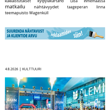
kylpyläkartano
kukkaistutukset
Liisa ihmemaassa
matkailu
nähtävyydet
taageperan linna
teemapuisto
Wagenküll
4.8.2026 | KULTTUURI