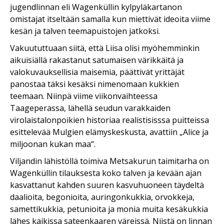
jugendlinnan eli Wagenküllin kylpyläkartanon
omistajat itseltään samalla kun miettivät ideoita viime
kesän ja talven teemapuistojen jatkoksi.
Vakuututtuaan siitä, että Liisa olisi myöhemminkin
aikuisiällä rakastanut satumaisen värikkäitä ja
valokuvauksellisia maisemia, päättivät yrittäjät
panostaa täksi kesäksi nimenomaan kukkien
teemaan. Niinpä viime viikonvaihteessa
Taageperassa, lähellä seudun varakkaiden
virolaistalonpoikien historiaa realistisisssa puitteissa
esittelevää Mulgien elämyskeskusta, avattiin „Alice ja
miljoonan kukan maa“.
Viljandin lähistöllä toimiva Metsakurun taimitarha on
Wagenküllin tilauksesta koko talven ja kevään ajan
kasvattanut kahden suuren kasvuhuoneen täydeltä
daalioita, begonioita, auringonkukkia, orvokkeja,
samettikukkia, petunioita ja monia muita kesäkukkia
lähes kaikissa sateenkaaren väreissä. Niistä on linnan