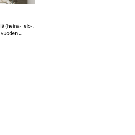
 (heinä-, elo-,
a vuoden …