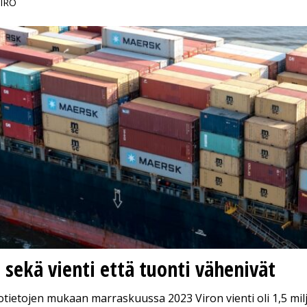
VIRO
 sekä vienti että tuonti vähenivät
totietojen mukaan marraskuussa 2023 Viron vienti oli 1,5 mil