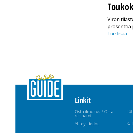
Toukok
Viron tila
prosenttia 
Lue lisää
Linkit
Osta ilmoitus / Osta
Läh
reklaami
Yhteystiedot
Kai