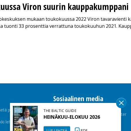
uussa Viron suurin kauppakumppani 
stokeskuksen mukaan toukokuussa 2022 Viron tavaravienti k
ja tuonti 33 prosenttia verrattuna toukokuuhun 2021. Kaup
Sosiaalinen media
etä palaute
THE BALTIC GUIDE
Facebook
Twitter
HEINÄKUU-ELOKUU 2026
kki lehdet
Instagram
LUE LEHTEÄ
PDF