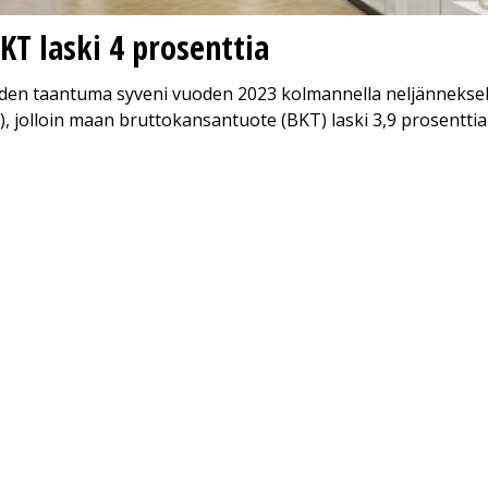
KT laski 4 prosenttia
den taantuma syveni vuoden 2023 kolmannella neljänneksellä
, jolloin maan bruttokansantuote (BKT) laski 3,9 prosentti