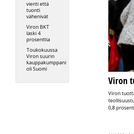
vienti että
tuonti
vähenivät
Viron BKT
laski 4
prosenttia
Toukokuussa
Viron suurin
kauppakumppani
oli Suomi
Viron 
Viron tuott
teollisuus
0,8 prosent