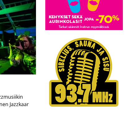
zzmusiikin
inen Jazzkaar