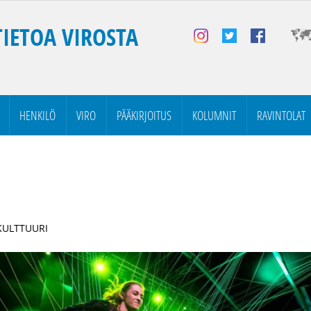
TIETOA VIROSTA
HENKILÖ
VIRO
PÄÄKIRJOITUS
KOLUMNIT
RAVINTOLAT
 KULTTUURI