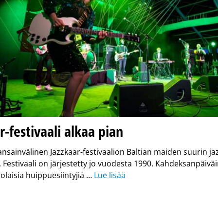
r-festivaali alkaa pian
ansainvälinen Jazzkaar-festivaalion Baltian maiden suurin ja
Festivaali on järjestetty jo vuodesta 1990. Kahdeksanpäivä
rolaisia huippuesiintyjiä …
Lue lisää