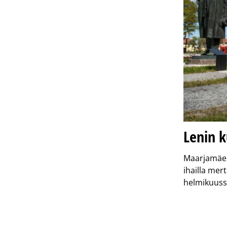
Lenin k
Maarjamäen
ihailla mer
helmikuuss