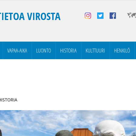
TIETOA VIROSTA
VAPAA-AIKA
LUONTO
HISTORIA
KULTTUURI
HENKILÖ
HISTORIA