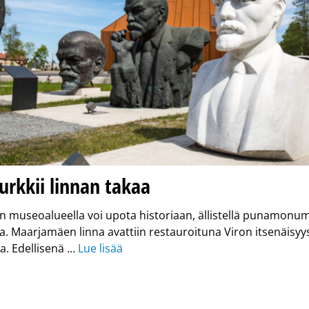
urkkii linnan takaa
 museoalueella voi upota historiaan, ällistellä punamonum
ta. Maarjamäen linna avattiin restauroituna Viron itsenäisyy
a. Edellisenä …
Lue lisää