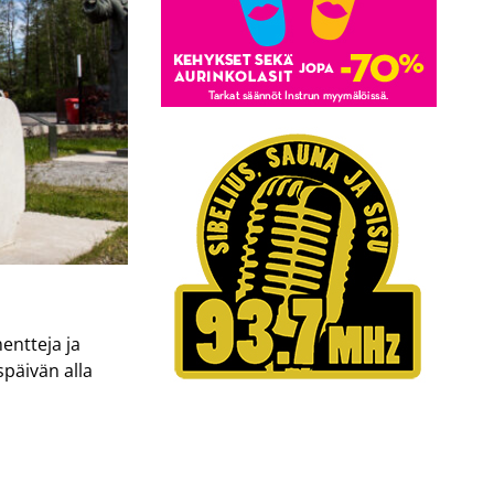
entteja ja
späivän alla