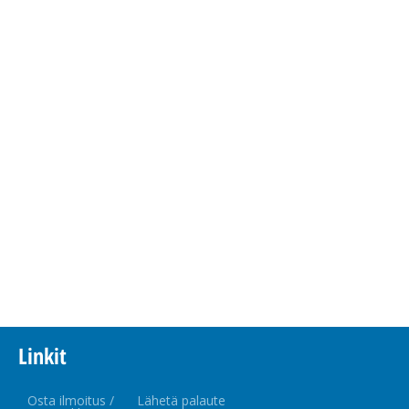
Linkit
Osta ilmoitus /
Lähetä palaute