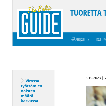
TUORETTA 
PÄÄKIRJOITUS
KOLUM
3.10.2023 | 
Virossa
työttömien
naisten
määrä
kasvussa