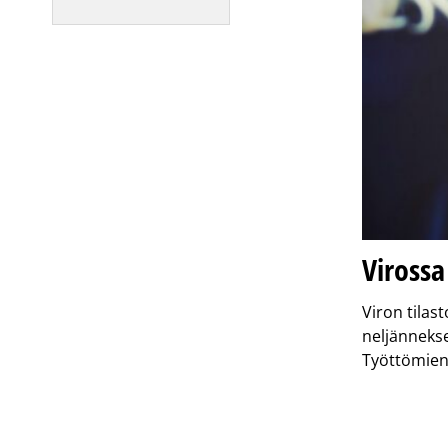
Viross
Viron tilas
neljänneks
Työttömie