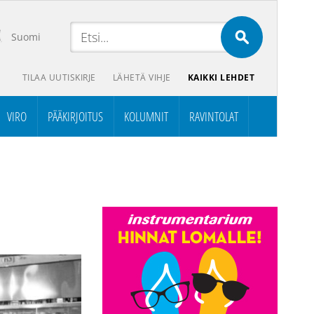
Suomi
TILAA UUTISKIRJE
LÄHETÄ VIHJE
KAIKKI LEHDET
VIRO
PÄÄKIRJOITUS
KOLUMNIT
RAVINTOLAT