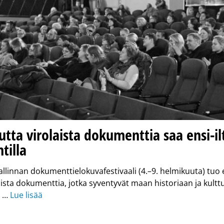
utta virolaista dokumenttia saa ensi-i
tilla
llinnan dokumenttielokuvafestivaali (4.–9. helmikuuta) tuo e
aista dokumenttia, jotka syventyvät maan historiaan ja kulttu
. …
Lue lisää