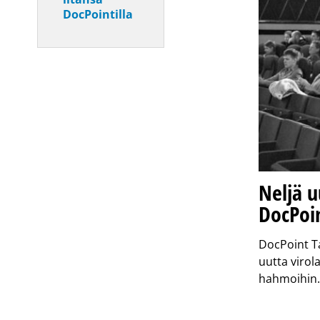
DocPointilla
Neljä u
DocPoin
DocPoint Ta
uutta virol
hahmoihin