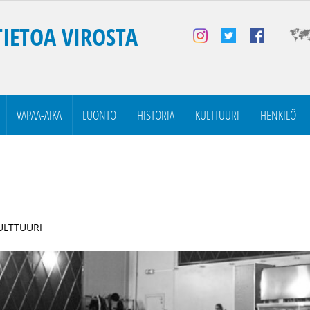
TIETOA VIROSTA
VAPAA-AIKA
LUONTO
HISTORIA
KULTTUURI
HENKILÖ
KULTTUURI