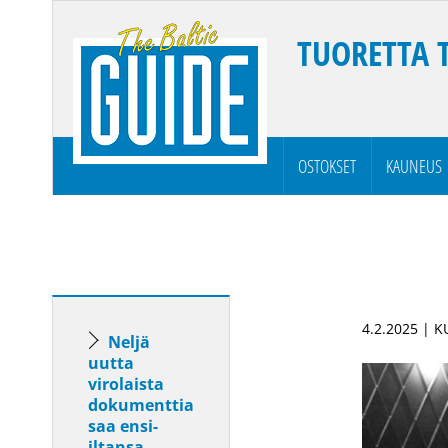
TUORETTA 
OSTOKSET
KAUNEUS
4.2.2025 | 
Neljä
uutta
virolaista
dokumenttia
saa ensi-
iltansa