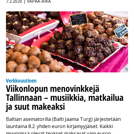
7.2.2020 | VAPAA-AIKA
Verkkouutinen
Viikonlopun menovinkkejä
Tallinnaan – musiikkia, matkailua
ja suut makeaksi
Baltian asematorilla (Balti Jaama Turg) järjestetään
launtaina 8.2. yhden euron kirjamyyjäiset. Kaikki
myynnissä olevat teokset maksavat vain euron.