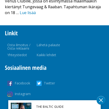
Venus Clubille, jossa on esiintymässä maailmaakin
kiertänyt Tungevaag & Raaban. Tapahtuman ikäraja
on 18 …
Lue lisää
Linkit
Osta ilmoitus /
Lähetä palaute
Osta reklaami
Yhteystiedot
Kaikki lehdet
Sosiaalinen media
Facebook
Twitter
Instagram
THE BALTIC GUIDE