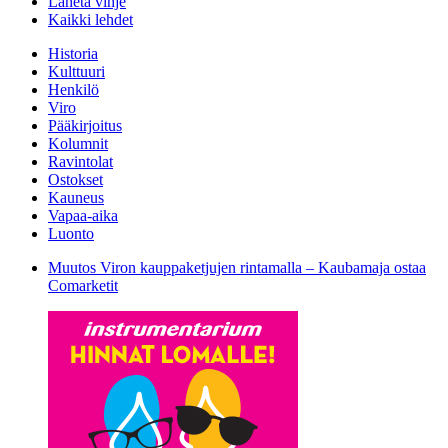
Lähetä vihje
Kaikki lehdet
Historia
Kulttuuri
Henkilö
Viro
Pääkirjoitus
Kolumnit
Ravintolat
Ostokset
Kauneus
Vapaa-aika
Luonto
Muutos Viron kauppaketjujen rintamalla – Kaubamaja ostaa
Comarketit