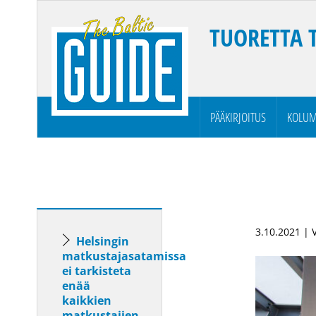
TUORETTA 
PÄÄKIRJOITUS
KOLUM
3.10.2021 | 
Helsingin
matkustajasatamissa
ei tarkisteta
enää
kaikkien
matkustajien