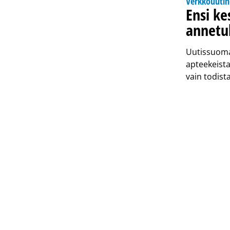
Verkkouuti
Ensi ke
annetul
Uutissuomal
apteekeista
vain todist