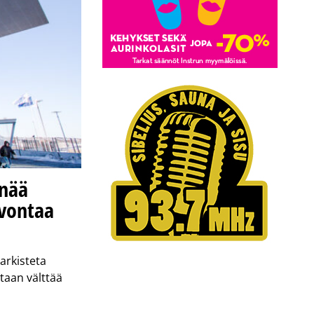
enää
lvontaa
arkisteta
taan välttää