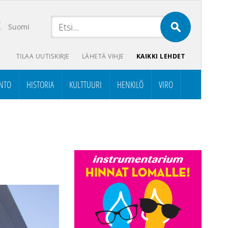
Suomi
TILAA UUTISKIRJE
LÄHETÄ VIHJE
KAIKKI LEHDET
NTO
HISTORIA
KULTTUURI
HENKILÖ
VIRO