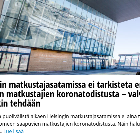
in matkustajasatamissa ei tarkisteta 
n matkustajien koronatodistusta – va
kin tehdään
n puolivälistä alkaen Helsingin matkustajasatamissa ei aina t
uomeen saapuvien matkustajien koronatodistusta. Näin halu
 …
Lue lisää