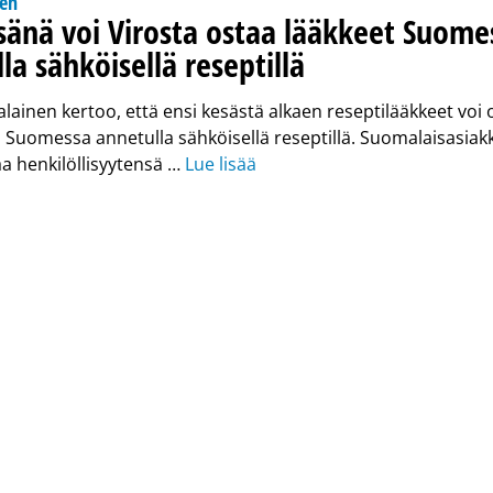
nen
sänä voi Virosta ostaa lääkkeet Suome
la sähköisellä reseptillä
ainen kertoo, että ensi kesästä alkaen reseptilääkkeet voi 
 Suomessa annetulla sähköisellä reseptillä. Suomalaisasiak
aa henkilöllisyytensä …
Lue lisää