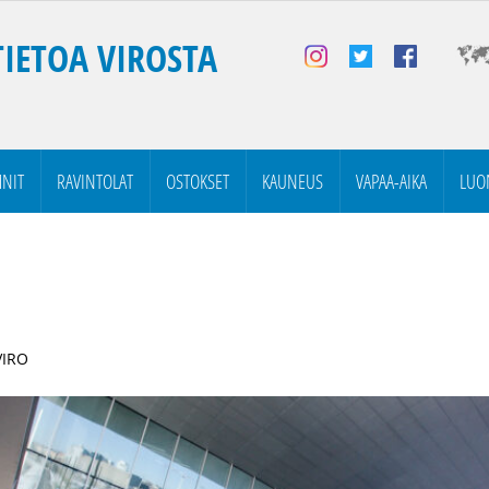
TIETOA VIROSTA
NIT
RAVINTOLAT
OSTOKSET
KAUNEUS
VAPAA-AIKA
LUO
VIRO