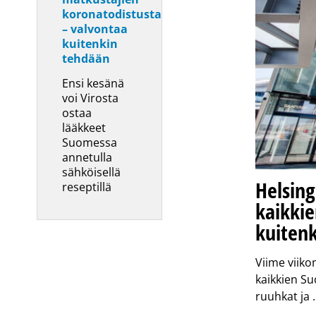
koronatodistusta
– valvontaa
kuitenkin
tehdään
Ensi kesänä
voi Virosta
ostaa
lääkkeet
Suomessa
annetulla
sähköisellä
Helsing
reseptillä
kaikkie
kuiten
Viime viiko
kaikkien S
ruuhkat ja