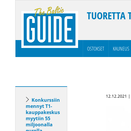
TUORETTA 
OSTOKSET
KAUNEUS
12.12.2021 
Konkurssiin
mennyt T1-
kauppakeskus
myytiin 55
miljoonalla
eurolla