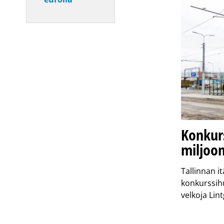
Konkur
miljoon
Tallinnan i
konkurssihu
velkoja Lin