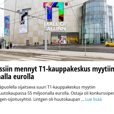
ssiin mennyt T1-kauppakeskus myytiin
alla eurolla
täpuolella sijaitseva suuri T1-kauppakeskus myytiin
utokaupassa 55 miljoonalla eurolla. Ostaja oli konkurssipe
tgen-sijoitusyhtiö. Lintgen oli huutokaupan …
Lue lisää