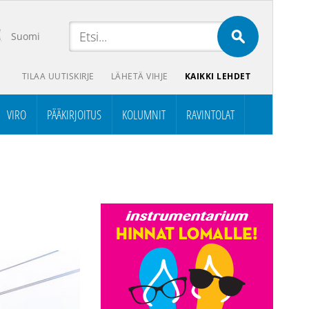
Suomi
TILAA UUTISKIRJE
LÄHETÄ VIHJE
KAIKKI LEHDET
VIRO
PÄÄKIRJOITUS
KOLUMNIT
RAVINTOLAT