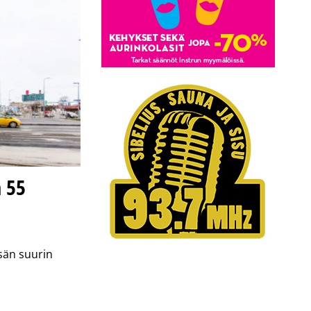
 55
sän suurin