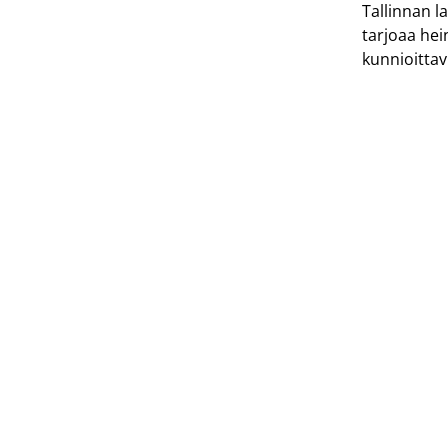
Tallinnan l
tarjoaa hei
kunnioitta