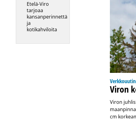
Etelä-Viro
tarjoaa
kansanperinnettä
ja
kotikahviloita
Verkkouuti
Viron k
Viron juhli
maanpinnan
cm korkeam