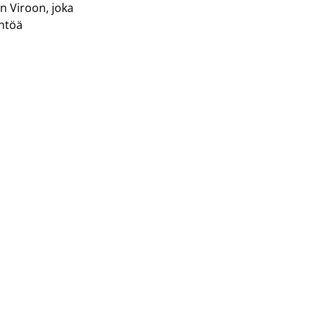
n Viroon, joka
intöä