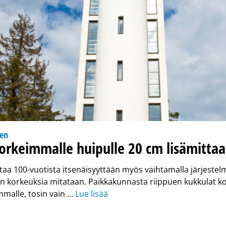
nen
orkeimmalle huipulle 20 cm lisämittaa
staa 100-vuotista itsenäisyyttään myös vaihtamalla järjestelm
 korkeuksia mitataan. Paikkakunnasta riippuen kukkulat k
malle, tosin vain …
Lue lisää