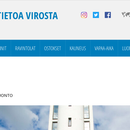
TIETOA VIROSTA
NIT
RAVINTOLAT
OSTOKSET
KAUNEUS
VAPAA-AIKA
LUO
LUONTO