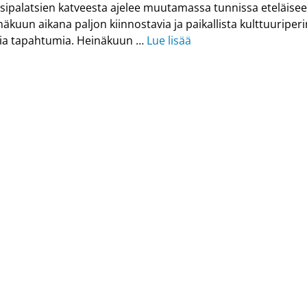
asipalatsien katveesta ajelee muutamassa tunnissa eteläisee
näkuun aikana paljon kiinnostavia ja paikallista kulttuuriper
via tapahtumia. Heinäkuun …
Lue lisää