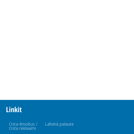
Linkit
Osta ilmoitus /
Lähetä palaute
Osta reklaami