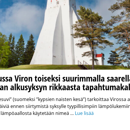
ssa Viron toiseksi suurimmalla saarell
aan alkusyksyn rikkaasta tapahtumakal
suvi” (suomeksi ”kypsien naisten kesä”) tarkoittaa Virossa 
iviä ennen siirtymistä syksylle tyypillisimpiin lämpölukemi
ä lämpöaallosta käytetään nimeä …
Lue lisää