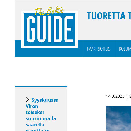
TUORETTA 
PÄÄKIRJOITUS
KOLUM
14.9.2023 |
Syyskuussa
Viron
toiseksi
suurimmalla
saarella
nautitaan