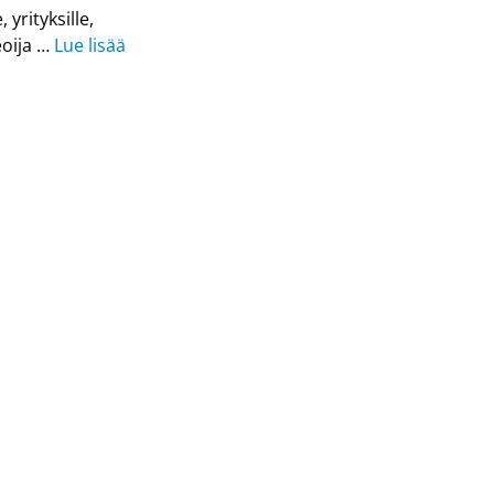
 yrityksille,
eoija …
Lue lisää