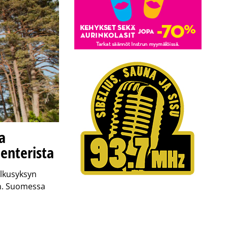
a
enterista
alkusyksyn
in. Suomessa