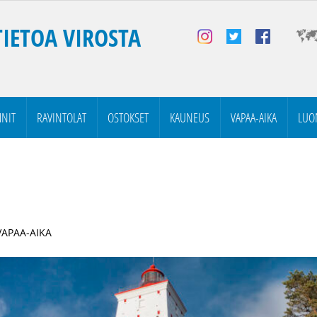
TIETOA VIROSTA
NIT
RAVINTOLAT
OSTOKSET
KAUNEUS
VAPAA-AIKA
LUO
 VAPAA-AIKA