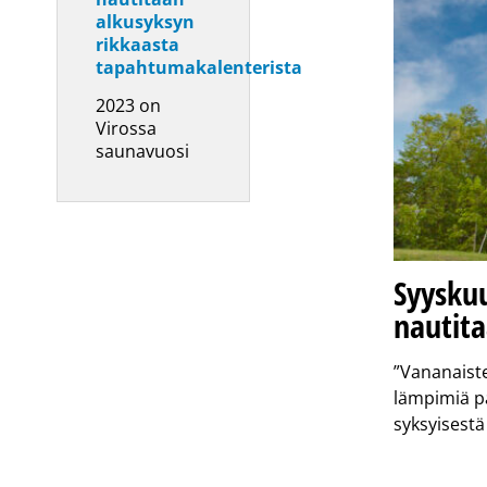
alkusyksyn
rikkaasta
tapahtumakalenterista
2023 on
Virossa
saunavuosi
Syyskuu
nautit
”Vananaiste
lämpimiä pä
syksyisest