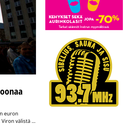
ljoonaa
an euron
Viron välistä …