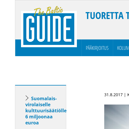
TUORETTA 
PÄÄKIRJOITUS
KOLUM
31.8.2017 |
Suomalais-
virolaiselle
kulttuurisäätiölle
6 miljoonaa
euroa