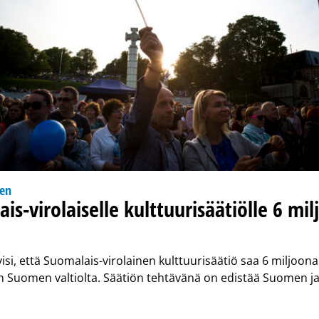
nen
is-virolaiselle kulttuurisäätiölle 6 mi
isi, että Suomalais-virolainen kulttuurisäätiö saa 6 miljoon
n Suomen valtiolta. Säätiön tehtävänä on edistää Suomen ja 