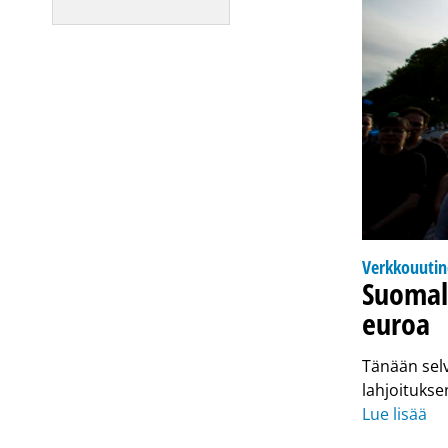
Verkkouuti
Suomala
euroa
Tänään selv
lahjoitukse
Lue lisää