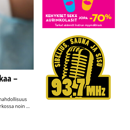
kaa –
e mahdollisuus
erkossa noin …