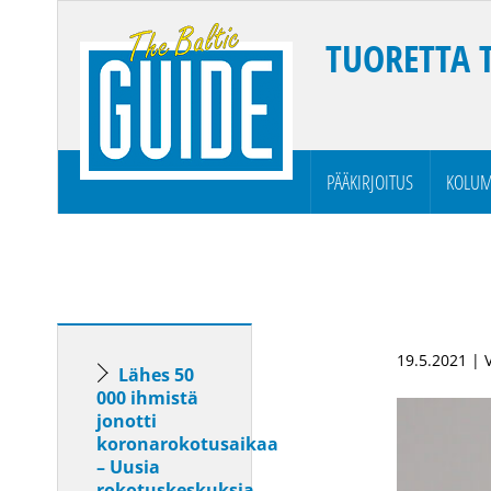
TUORETTA 
PÄÄKIRJOITUS
KOLUM
19.5.2021 | 
Lähes 50
000 ihmistä
jonotti
koronarokotusaikaa
– Uusia
rokotuskeskuksia