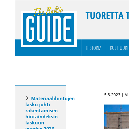
TUORETTA 
HISTORIA
KULTTUURI
5.8.2023 | V
Materiaalihintojen
lasku johti
rakentamisen
hintaindeksin
laskuun
vuoden 2023