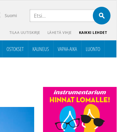
Suomi
TILAA UUTISKIRJE
LÄHETÄ VIHJE
KAIKKI LEHDET
OSTOKSET
KAUNEUS
VAPAA-AIKA
LUONTO