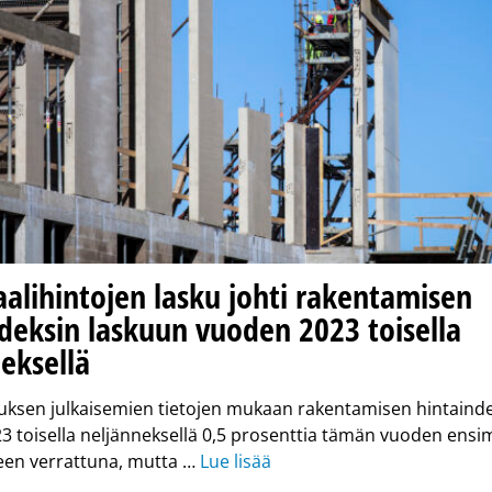
alihintojen lasku johti rakentamisen
deksin laskuun vuoden 2023 toisella
eksellä
uksen julkaisemien tietojen mukaan rakentamisen hintaindek
3 toisella neljänneksellä 0,5 prosenttia tämän vuoden ens
een verrattuna, mutta …
Lue lisää