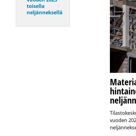
toisella
neljänneksellä
Materia
hintain
neljänn
Tilastokesk
vuoden 202
neljänneks