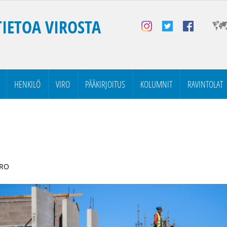
TIETOA VIROSTA
HENKILÖ
VIRO
PÄÄKIRJOITUS
KOLUMNIT
RAVINTOLAT
IRO