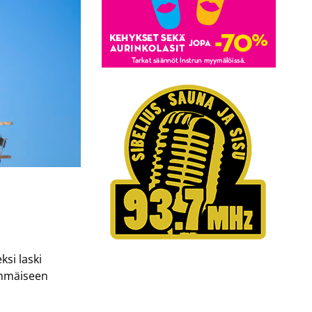
si laski
immäiseen