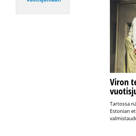
Viron t
vuotisj
Tartossa n
Estonian e
valmistaud