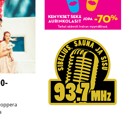
00-
sooppera
a