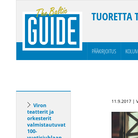
TUORETTA 
PÄÄKIRJOITUS
KOLUM
11.9.2017 |
Viron
teatterit ja
orkesterit
valmistautuvat
100-
vuotisjuhlaan