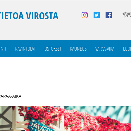
TIETOA VIROSTA
NIT
RAVINTOLAT
OSTOKSET
KAUNEUS
VAPAA-AIKA
LUO
 VAPAA-AIKA