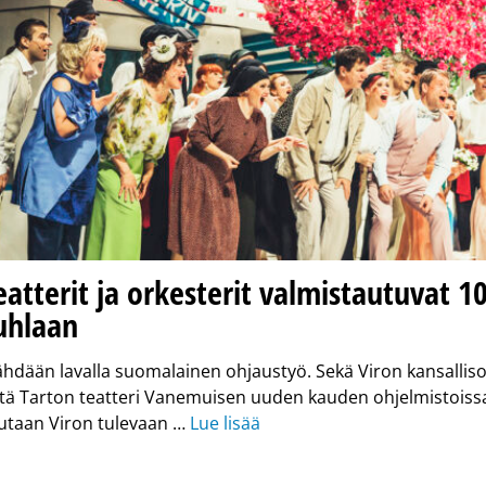
eatterit ja orkesterit valmistautuvat 1
uhlaan
ähdään lavalla suomalainen ohjaustyö. Sekä Viron kansalli
ttä Tarton teatteri Vanemuisen uuden kauden ohjelmistoiss
utaan Viron tulevaan …
Lue lisää