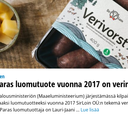
nen
paras luomutuote vuonna 2017 on ver
lousministeriön (Maaeluministeerium) järjestämässä kilpailu
aaksi luomutuotteeksi vuonna 2017 SirLoin OÜ:n tekemä ve
. Paras luomutuottaja on Lauri-Jaani …
Lue lisää