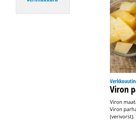
Verkkouuti
Viron 
Viron maata
Viron parh
(verivorst)