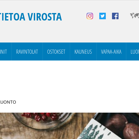
TIETOA VIROSTA
NIT
RAVINTOLAT
OSTOKSET
KAUNEUS
VAPAA-AIKA
LUO
 LUONTO