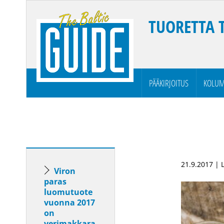
TUORETTA 
PÄÄKIRJOITUS
KOLUM
21.9.2017 |
Viron
paras
luomutuote
vuonna 2017
on
verimakkara