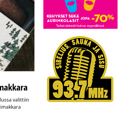
imakkara
ssa valittiin
rimakkara