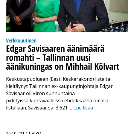
Verkkouutinen
Edgar Savisaaren äänimäärä
romahti – Tallinnan uusi
äänikuningas on Mihhail Kõlvart
Keskustapuolueen (Eesti Keskerakond) listalta
kieltäynyt Tallinnan ex-kaupunginjohtaja Edgar
Savisaar oli Viron sunnuntaina
pidetyissä kuntavaaleissa ehdokkaana omalla
listallaan. Savisaar sai 3 621 …
Lue lisää
16.10.2017 | VIRO