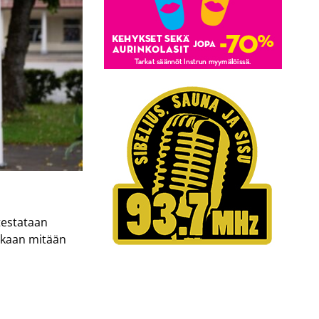
testataan
enkaan mitään