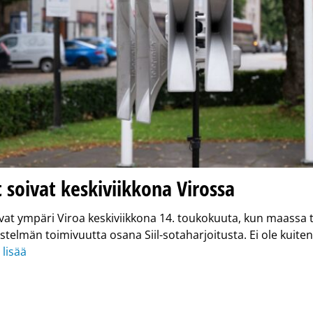
t soivat keskiviikkona Virossa
ivat ympäri Viroa keskiviikkona 14. toukokuuta, kun maassa 
estelmän toimivuutta osana Siil-sotaharjoitusta. Ei ole kuit
 lisää