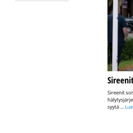
Sireeni
Sireenit so
hälytysjärj
syytä …
Lue