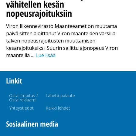
vähitellen kesän
nopeusrajoituksiin
Viron liikennevirasto Maanteeamet on muutama
päivä sitten aloittanut Viron maanteiden varsilla
talven nopeusrajoitusten muuttamisen
kesärajoituksiksi. Suurin sallittu ajonopeus Viron
maanteillä …
Lue lisää
Linkit
Osta ilmoitus /
Lähetä palaute
Osta reklaami
Yhteystiedot
Kaikki lehdet
Sosiaalinen media