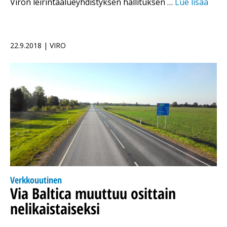
Viron leirintäalueyhdistyksen hallituksen …
Lue lisää
22.9.2018 | VIRO
Verkkouutinen
Via Baltica muuttuu osittain
nelikaistaiseksi