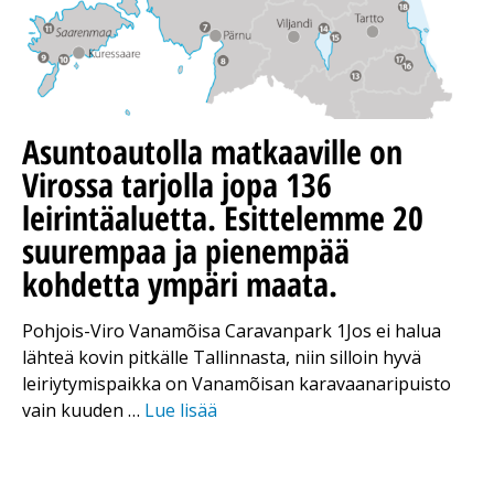
Asuntoautolla matkaaville on
Virossa tarjolla jopa 136
leirintäaluetta. Esittelemme 20
suurempaa ja pienempää
kohdetta ympäri maata.
Pohjois-Viro Vanamõisa Caravanpark 1Jos ei halua
lähteä kovin pitkälle Tallinnasta, niin silloin hyvä
leiriytymispaikka on Vanamõisan karavaanaripuisto
vain kuuden …
Lue lisää