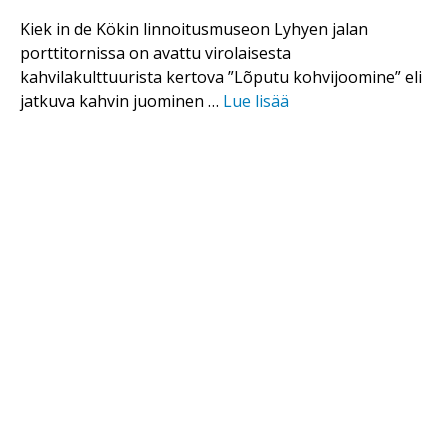
Kiek in de Kökin linnoitusmuseon Lyhyen jalan
porttitornissa on avattu virolaisesta
kahvilakulttuurista kertova ”Lõputu kohvijoomine” eli
jatkuva kahvin juominen …
Lue lisää