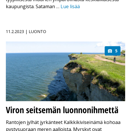
kaupungista. Sataman …
Lue lisää
11.2.2023 | LUONTO
5
Viron seitsemän luonnonihmettä
Rantojen jylhät jyrkänteet Kalkkikiviseinämä kohoaa
pysty­suoraan meren aalloista. Myrskyt ovat