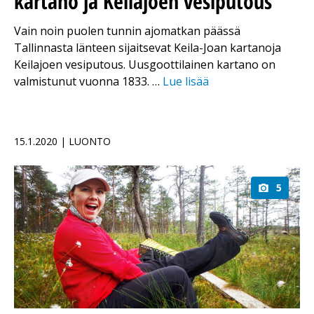
kartano ja Keilajoen vesiputous
Vain noin puolen tunnin ajomatkan päässä
Tallinnasta länteen sijaitsevat Keila-Joan kartanoja
Keilajoen vesiputous. Uusgoottilainen kartano on
valmistunut vuonna 1833. …
Lue lisää
15.1.2020 | LUONTO
5