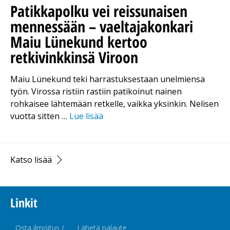
Patikkapolku vei reissunaisen
mennessään – vaeltajakonkari
Maiu Lünekund kertoo
retkivinkkinsä Viroon
Maiu Lünekund teki harrastuksestaan unelmiensa
työn. Virossa ristiin rastiin patikoinut nainen
rohkaisee lähtemään retkelle, vaikka yksinkin. Nelisen
vuotta sitten …
Lue lisää
Katso lisää
Linkit
Osta ilmoitus /
Lähetä palaute