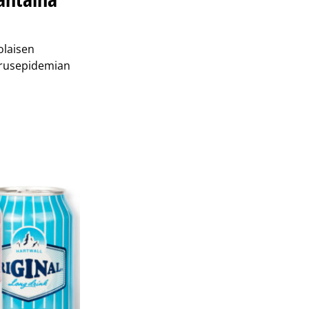
olaisen
irusepidemian