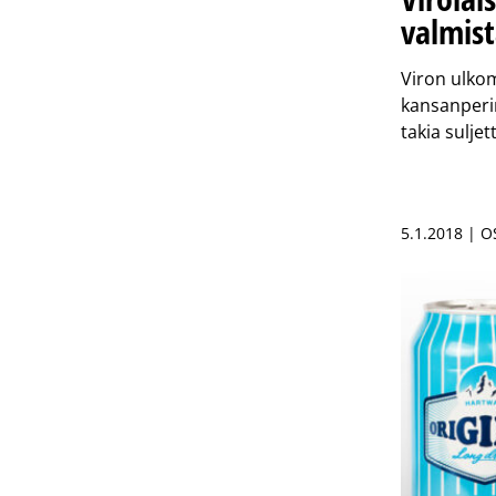
valmis
Viron ulko
kansanperi
takia sulje
5.1.2018 | 