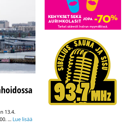
ahoidossa
n 13.4.
000. …
Lue lisää