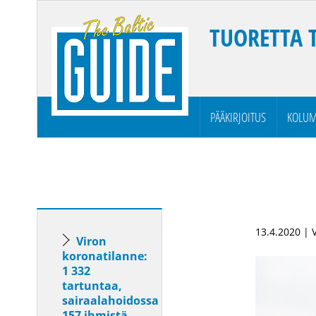
TUORETTA 
PÄÄKIRJOITUS
KOLUM
13.4.2020 | 
Viron
koronatilanne:
1 332
tartuntaa,
sairaalahoidossa
157 ihmistä,