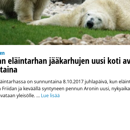
nen
an eläintarhan jääkarhujen uusi koti a
taina
läintarhassa on sunnuntaina 8.10.2017 juhlapäivä, kun eläi
 Friidan ja keväällä syntyneen pennun Aronin uusi, nykyaika
avataan yleisölle. …
Lue lisää