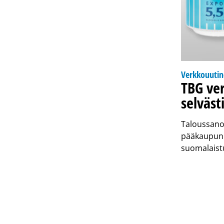
Verkkouuti
TBG ver
selväst
Taloussanom
pääkaupunk
suomalaist