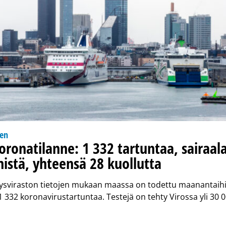
nen
oronatilanne: 1 332 tartuntaa, sairaal
istä, yhteensä 28 kuollutta
eysviraston tietojen mukaan maassa on todettu maanantaihi
332 koronavirustartuntaa. Testejä on tehty Virossa yli 30 