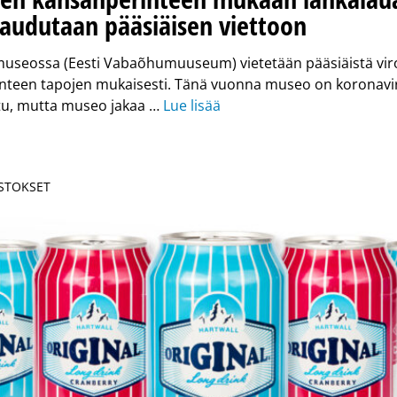
taudutaan pääsiäisen viettoon
museossa (Eesti Vabaõhumuuseum) vietetään pääsiäistä vir
nteen tapojen mukaisesti. Tänä vuonna museo on koronav
ttu, mutta museo jakaa …
Lue lisää
OSTOKSET