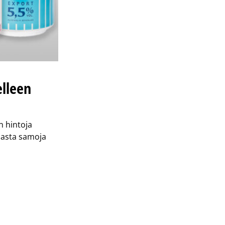
elleen
n hintoja
nasta samoja