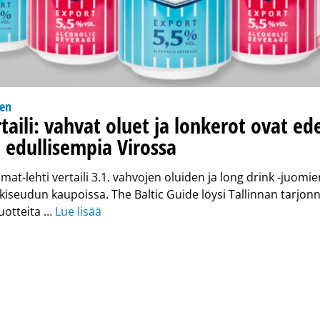
nen
taili: vahvat oluet ja lonkerot ovat ed
i edullisempia Virossa
at-lehti vertaili 3.1. vahvojen oluiden ja long drink -juomie
iseudun kaupoissa. The Baltic Guide löysi Tallinnan tarjon
uotteita …
Lue lisää