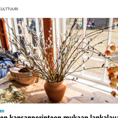
 KULTTUURI
nen
isen kansanperinteen mukaan lankalau