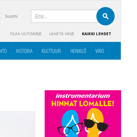
Suomi
TILAA UUTISKIRJE
LÄHETÄ VIHJE
KAIKKI LEHDET
NTO
HISTORIA
KULTTUURI
HENKILÖ
VIRO