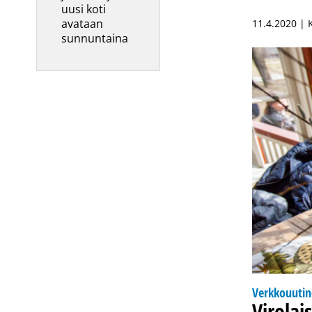
uusi koti
avataan
11.4.2020 |
sunnuntaina
Verkkouuti
Virola