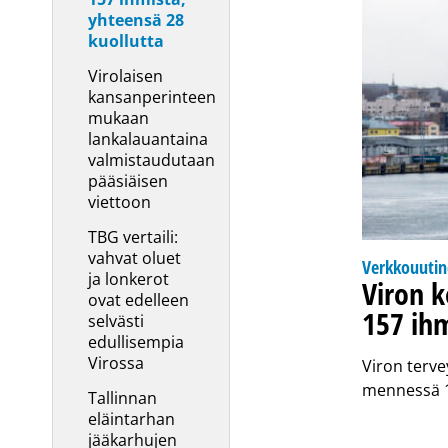
yhteensä 28
kuollutta
Virolaisen
kansanperinteen
mukaan
lankalauantaina
valmistaudutaan
pääsiäisen
viettoon
TBG vertaili:
vahvat oluet
Verkkouuti
ja lonkerot
Viron k
ovat edelleen
157 ihm
selvästi
edullisempia
Virossa
Viron terv
mennessä 1 
Tallinnan
eläintarhan
jääkarhujen