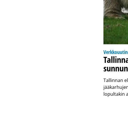
Verkkouuti
Tallinn
sunnun
Tallinnan e
jääkarhujen
lopultakin 