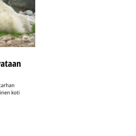
vataan
ntarhan
inen koti