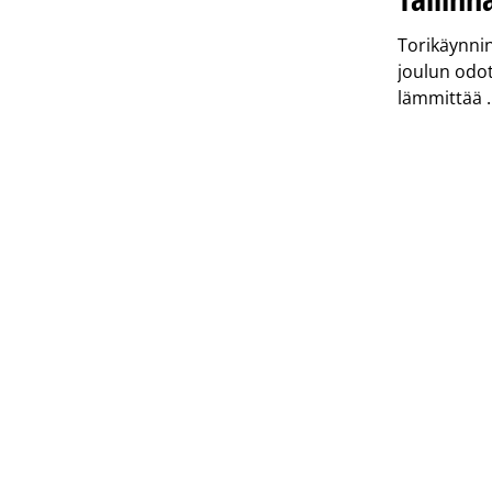
Torikäynni
joulun odot
lämmittää