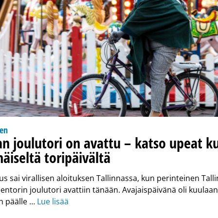
nen
an joulutori on avattu – katso upeat k
iseltä toripäivältä
s sai virallisen aloituksen Tallinnassa, kun perinteinen Tall
ntorin joulutori avattiin tänään. Avajaispäivänä oli kuulaan 
n päälle …
Lue lisää