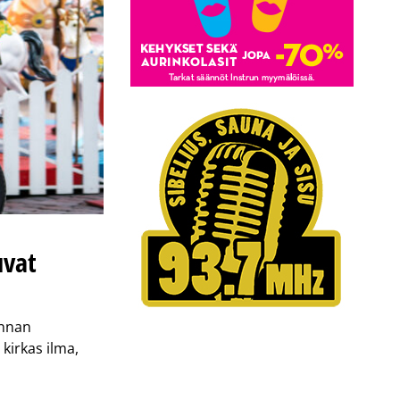
uvat
innan
kirkas ilma,