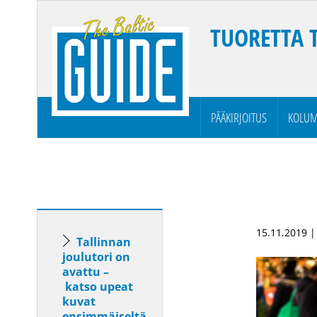
TUORETTA 
PÄÄKIRJOITUS
KOLUM
15.11.2019 
Tallinnan
joulutori on
avattu –
katso upeat
kuvat
ensimmäiseltä