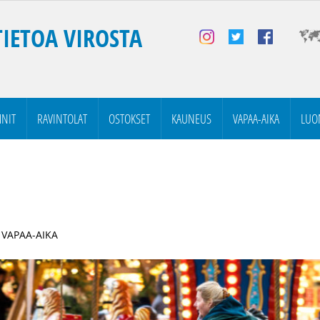
TIETOA VIROSTA
NIT
RAVINTOLAT
OSTOKSET
KAUNEUS
VAPAA-AIKA
LUO
| VAPAA-AIKA