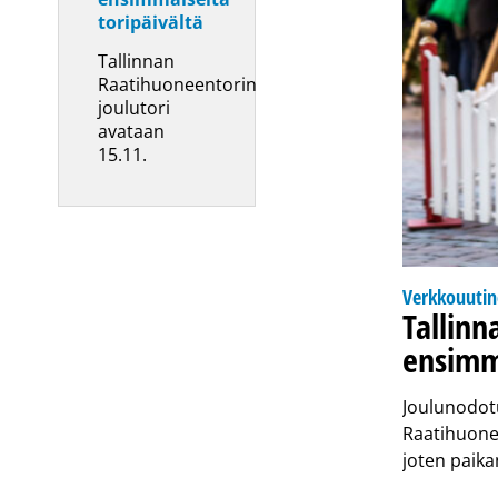
toripäivältä
Tallinnan
Raatihuoneentorin
joulutori
avataan
15.11.
Verkkouuti
Tallinn
ensimmä
Joulunodotu
Raatihuonee
joten paika