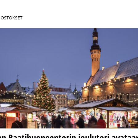
| OSTOKSET
an Raatihuoneentorin joulutori avataa