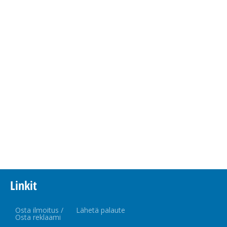
Linkit
Osta ilmoitus /
Lähetä palaute
Osta reklaami