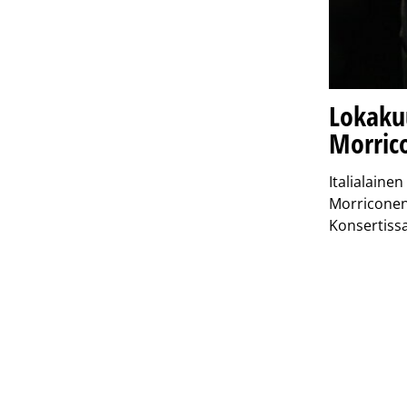
Lokakuu
Morric
Italialaine
Morriconen 
Konsertiss