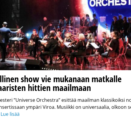
illinen show vie mukanaan matkalle
aaristen hittien maailmaan
esteri ”Universe Orchestra” esittää maailman klassikoiksi no
nsertissaan ympäri Viroa. Musiikki on universaalia, olkoon s
…
Lue lisää