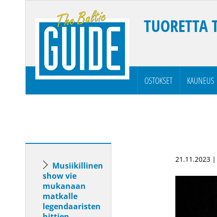
TUORETTA 
OSTOKSET
KAUNEUS
21.11.2023 
Musiikillinen
show vie
mukanaan
matkalle
legendaaristen
hittien