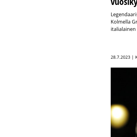
vuosik
Legendaaris
Kolmella G
italialaine
28.7.2023 |