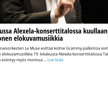
ssa Alexela-konserttitalossa kuullaan
onen elokuvamusiikkia
n naisorkesteri Le Muse esittää kolme Grammy-palkintoa voi
elokuvamusiikkia 19. lokakuuta Alexela-konserttitalossa Tal
a esiintyy myös monissa …
Lue lisää