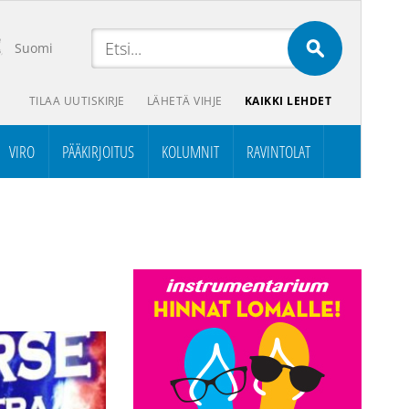
Suomi
TILAA UUTISKIRJE
LÄHETÄ VIHJE
KAIKKI LEHDET
VIRO
PÄÄKIRJOITUS
KOLUMNIT
RAVINTOLAT