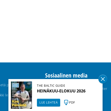
Sosiaalinen media
etä palaute
THE BALTIC GUIDE
Facebook
Twitter
HEINÄKUU-ELOKUU 2026
kki lehdet
Instagram
LUE LEHTEÄ
PDF