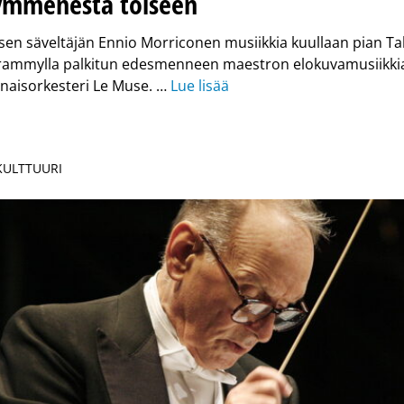
ymmenestä toiseen
en säveltäjän Ennio Morriconen musiikkia kuullaan pian Tal
rammylla palkitun edesmenneen maestron elokuvamusiikkia
n naisorkesteri Le Muse. …
Lue lisää
 KULTTUURI