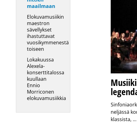
maailmaan
Elokuvamusiikin
maestron
sävellykset
ihastuttavat
vuosikymmenestä
toiseen
Lokakuussa
Alexela-
konserttitalossa
kuullaan
Musiik
Ennio
legend
Morriconen
elokuvamusiikkia
Sinfoniaork
neljässä ko
klassista, 