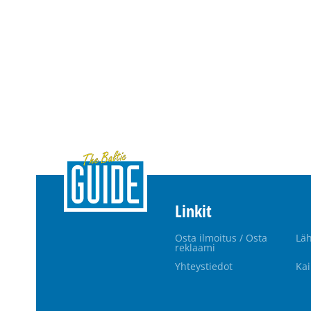
Linkit
Osta ilmoitus / Osta
Läh
reklaami
Yhteystiedot
Kai