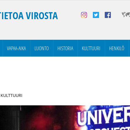
TIETOA VIROSTA
VAPAA-AIKA
LUONTO
HISTORIA
KULTTUURI
HENKILÖ
| KULTTUURI