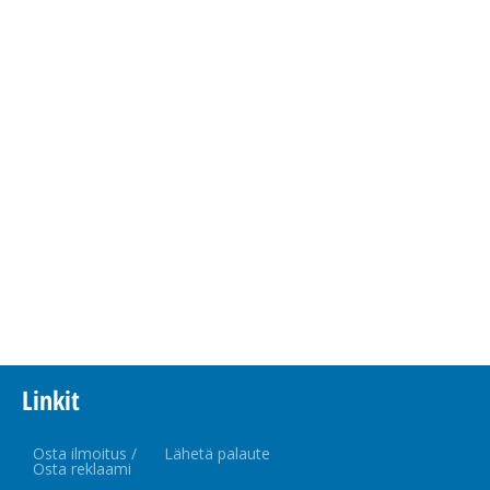
Linkit
Osta ilmoitus /
Lähetä palaute
Osta reklaami