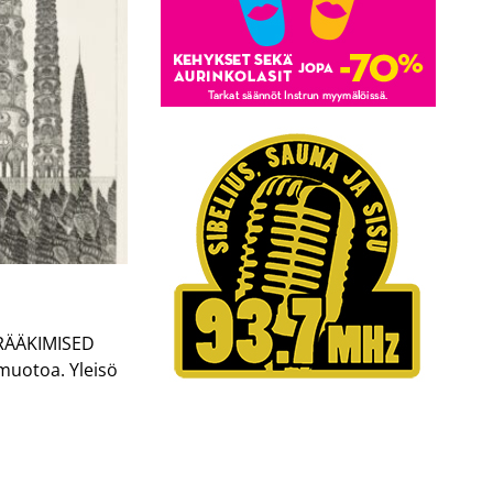
IRÄÄKIMISED
emuotoa. Yleisö