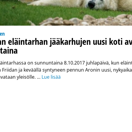
nen
an eläintarhan jääkarhujen uusi koti a
taina
läintarhassa on sunnuntaina 8.10.2017 juhlapäivä, kun eläi
 Friidan ja keväällä syntyneen pennun Aronin uusi, nykyaika
avataan yleisölle. …
Lue lisää