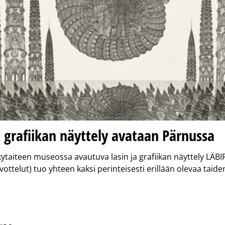
a grafiikan näyttely avataan Pärnussa
ytaiteen museossa avautuva lasin ja grafiikan näyttely LÄB
ottelut) tuo yhteen kaksi perinteisesti erillään olevaa taid