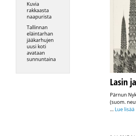
Kuvia
rakkaasta
naapurista
Tallinnan
eläintarhan
jääkarhujen
uusi koti
avataan
sunnuntaina
Lasin j
Pärnun Nyk
(suom. neuv
…
Lue lisää