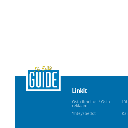
Linkit
Osta ilmoitus / Osta
Läh
reklaami
Yhteystiedot
Kai