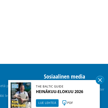
Sosiaalinen media
etä palaute
THE BALTIC GUIDE
Facebook
Twitter
HEINÄKUU-ELOKUU 2026
kki lehdet
Instagram
LUE LEHTEÄ
PDF