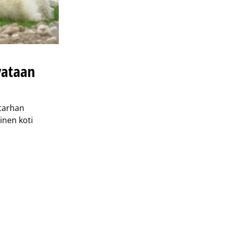
vataan
ntarhan
inen koti