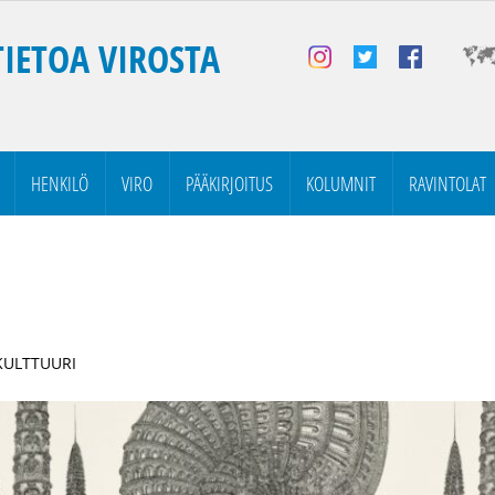
TIETOA VIROSTA
HENKILÖ
VIRO
PÄÄKIRJOITUS
KOLUMNIT
RAVINTOLAT
 KULTTUURI