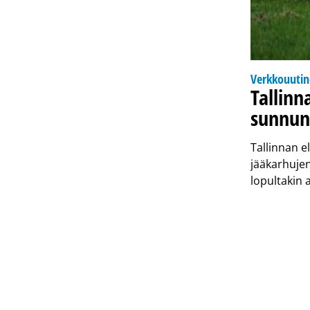
Verkkouuti
Tallinn
sunnun
Tallinnan e
jääkarhujen
lopultakin 