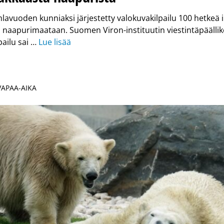
avuoden kunniaksi järjestetty valokuvakilpailu 100 hetkeä i
naapurimaataan. Suomen Viron-instituutin viestintäpääll
ailu sai …
Lue lisää
 VAPAA-AIKA