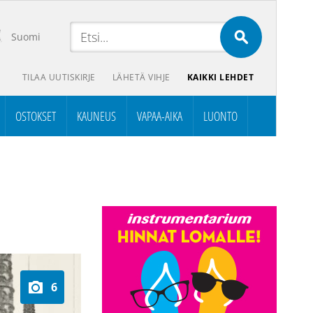
Suomi
TILAA UUTISKIRJE
LÄHETÄ VIHJE
KAIKKI LEHDET
OSTOKSET
KAUNEUS
VAPAA-AIKA
LUONTO
6