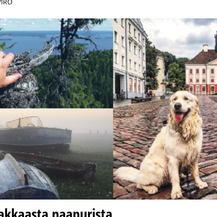
VIRO
akkaasta naapurista