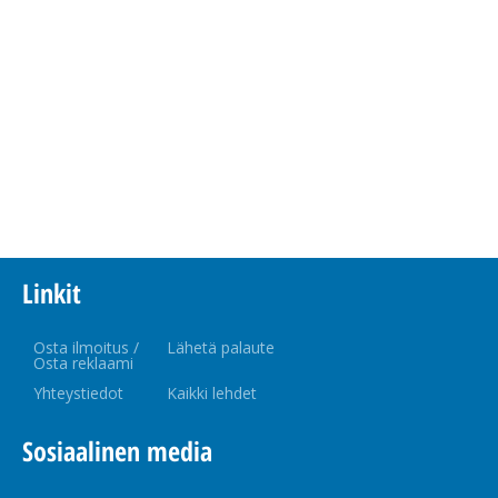
Linkit
Osta ilmoitus /
Lähetä palaute
Osta reklaami
Yhteystiedot
Kaikki lehdet
Sosiaalinen media