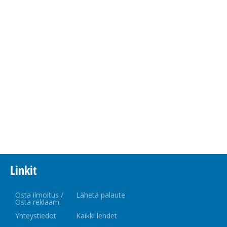
Linkit
Osta ilmoitus /
Lähetä palaute
Osta reklaami
Yhteystiedot
Kaikki lehdet