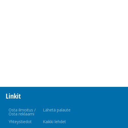
Linkit
Osta ilmoitus /
Lähetä palaute
Osta reklaami
Yhteystiedot
Kaikki lehdet