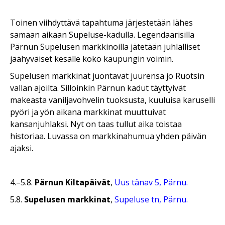
Toinen viihdyttävä tapahtuma järjestetään lähes
samaan aikaan Supeluse-kadulla. Legendaarisilla
Pärnun Supelusen markkinoilla jätetään juhlalliset
jäähyväiset kesälle koko kaupungin voimin.
Supelusen markkinat juontavat juurensa jo Ruotsin
vallan ajoilta. Silloinkin Pärnun kadut täyttyivät
makeasta vaniljavohvelin tuoksusta, kuuluisa karuselli
pyöri ja yön aikana markkinat muuttuivat
kansanjuhlaksi. Nyt on taas tullut aika toistaa
historiaa. Luvassa on markkinahumua yhden päivän
ajaksi.
4.–5.8.
Pärnun Kiltapäivät
,
Uus tänav 5, Pärnu.
5.8.
Supelusen markkinat
,
Supeluse tn, Pärnu.