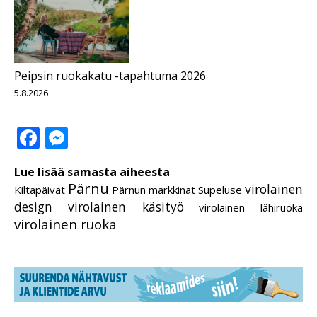
Peipsin ruokakatu -tapahtuma 2026
5.8.2026
Facebook
Messenger
Lue lisää samasta aiheesta
Pärnu
virolainen
Kiltapäivät
Pärnun markkinat
Supeluse
design
virolainen käsityö
virolainen lähiruoka
virolainen ruoka