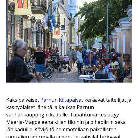
Kaksipäiväiset
Pärnun
Kiltapäivät
keräävät taiteilijat ja
käsityöläiset läheltä ja kaukaa Pärnun
vanhankaupungin kaduille. Tapahtuma keskittyy
Maarja-Magdaleena killan tiloihin ja pihapiiriin sekä
lähikaduille. Kävijöitä hemmotellaan paikallisten
tuottajien lähiruoalla ja pop-up-kahvilat tarjoavat