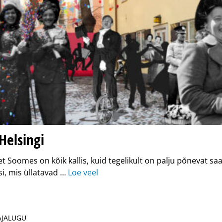
Helsingi
et Soomes on kõik kallis, kuid tegelikult on palju põnevat s
i, mis üllatavad …
Loe veel
 AJALUGU