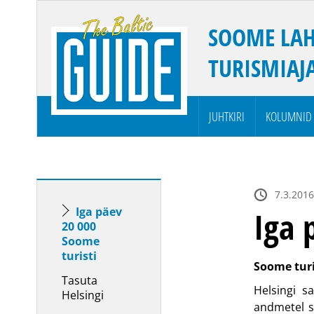
SOOME LAH
TURISMIAJ
JUHTKIRI
KOLUMNID
7.3.2016
Iga päev
Iga 
20 000
Soome
turisti
Soome turi
Tasuta
Helsingi sa
Helsingi
andmetel sõ