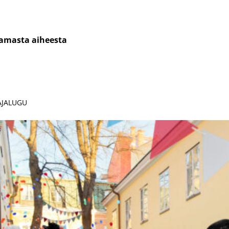
cebook
Messenger
samasta aiheesta
 AJALUGU