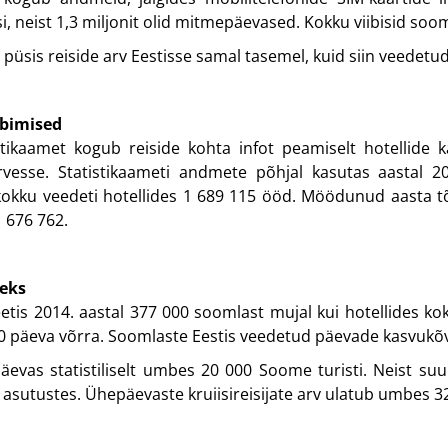
isi, neist 1,3 miljonit olid mitmepäevased. Kokku viibisid soo
 püsis reiside arv Eestisse samal tasemel, kuid siin veedetud
öbimised
istikaamet kogub reiside kohta infot peamiselt hotellide 
rvesse. Statistikaameti andmete põhjal kasutas aastal 
kokku veedeti hotellides 1 689 115 ööd. Möödunud aasta tõ
1 676 762.
eks
veetis 2014. aastal 377 000 soomlast mujal kui hotellides k
0 päeva võrra. Soomlaste Eestis veedetud päevade kasvukõve
päevas statistiliselt umbes 20 000 Soome turisti. Neist s
asutustes. Ühepäevaste kruiisireisijate arv ulatub umbes 3