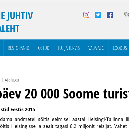
E JUHTIV
ALEHT
RESTORANID
OSTUD
ILU JA TERVIS
VABA AEG
LOODUS
 | Ajalugu
päev 20 000 Soome turis
stid Eestis 2015
dama andmetel sõitis eelmisel aastal Helsingi-Tallinna lii
itis Helsingisse ja sealt tagasi 8,2 miljonit reisijat. Vahet