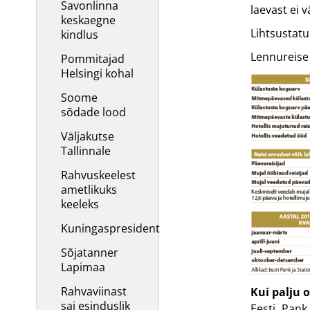
Savonlinna
laevast ei v
keskaegne
Lihtsustatul
kindlus
Lennureise 
Pommitajad
Helsingi kohal
Soome
sõdade lood
Väljakutse
Tallinnale
Rahvuskeelest
ametlikuks
keeleks
Kuningaspresident
Sõjatanner
Lapimaa
Rahvaviinast
Kui palju 
sai esinduslik
Eesti Pank