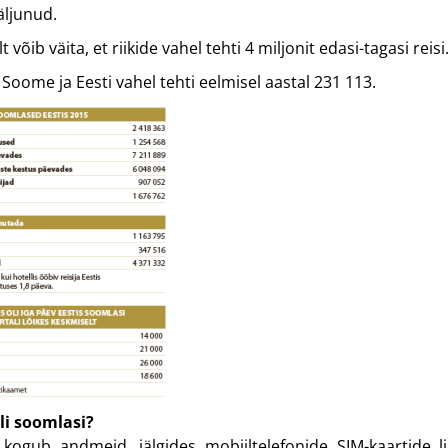
äljunud.
t võib väita, et riikide vahel tehti 4 miljonit edasi-tagasi reisi
Soome ja Eesti vahel tehti eelmisel aastal 231 113.
oli soomlasi?
 kogub andmeid, jälgides mobiiltelefonide SIM-kaartide l