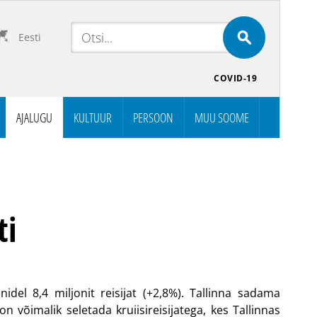
Eesti
COVID-19
AJALUGU
KULTUUR
PERSOON
MUU SOOME
ti
nidel 8,4 miljonit reisijat (+2,8%). Tallinna sadama
 on võimalik seletada kruiisireisijatega, kes Tallinnas