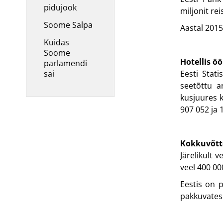
pidujook
miljonit re
Soome Salpa
Aastal 2015
Kuidas
Soome
Hotellis ö
parlamendi
sai
Eesti Stat
seetõttu a
kusjuures 
907 052 ja 
Kokkuvõtt
Järelikult 
veel 400 00
Eestis on 
pakkuvates 