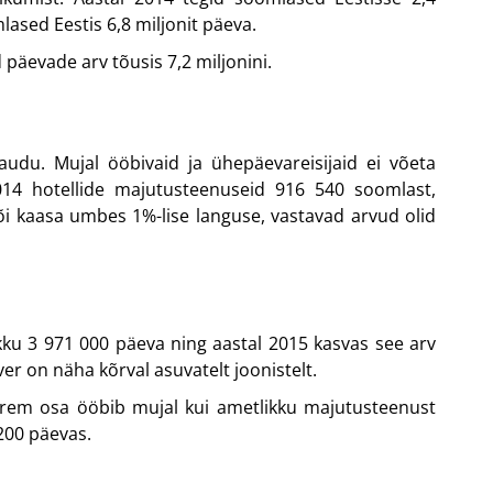
mlased Eestis 6,8 miljonit päeva.
 päevade arv tõusis 7,2 miljonini.
kaudu. Mujal ööbivaid ja ühepäevareisijaid ei võeta
2014 hotellide majutusteenuseid 916 540 soomlast,
i kaasa umbes 1%-lise languse, vastavad arvud olid
okku 3 971 000 päeva ning aastal 2015 kasvas see arv
r on näha kõrval asuvatelt joonistelt.
uurem osa ööbib mujal kui ametlikku majutusteenust
200 päevas.