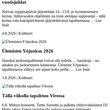
vuotisjuhlat
Narvan oopperapäivät järjestetään 14.–15.8. jo kymmenennen
kerran. Juhlavuoden ohjelmisto on tosin aiempaa suppeampi – tällä
kertaa vain kaksipäiväisenä järjestettävässä tapahtumassa …
Lue
lisää
4.8.2026 | Kulttuuri
Ülemisten Yöjuoksu 2026
Hauskat juoksutapahtumat voivat olla todella…. hauskoja – no,
ainakin jos juokseminen kiinnostaa. Ülemiste Yöjuoksu -
tapahtumassa viihtyy sen sijaan koko perhe, …
Lue lisää
3.8.2026 | Kulttuuri
Tällä viikolla tapahtuu Virossa
6.8. Mobyn konsertti, Tartto Suosittu ja palkittu yhdysvaltalainen DJ
Moby tekee Tarton laululavalla paluun vuosien mittaiselta