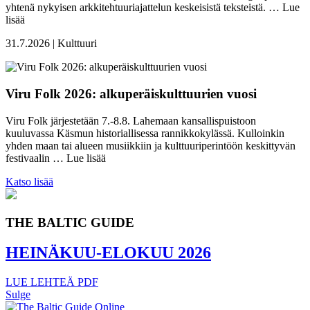
yhtenä nykyisen arkkitehtuuriajattelun keskeisistä teksteistä. …
Lue
lisää
31.7.2026 | Kulttuuri
Viru Folk 2026: alkuperäiskulttuurien vuosi
Viru Folk järjestetään 7.-8.8. Lahemaan kansallispuistoon
kuuluvassa Käsmun historiallisessa rannikkokylässä. Kulloinkin
yhden maan tai alueen musiikkiin ja kulttuuriperintöön keskittyvän
festivaalin …
Lue lisää
Katso lisää
THE BALTIC GUIDE
HEINÄKUU-ELOKUU 2026
LUE LEHTEÄ
PDF
Sulge