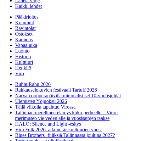
Lähetä vihje
Kaikki lehdet
Pääkirjoitus
Kolumnit
Ravintolat
Ostokset
Kauneus
Vapaa-aika
Luonto
Historia
Kulttuuri
Henkilö
Viro
RuhnuRahu 2026
Rakkauselokuvien festivaali Tartuff 2026
Narvan oopperapäivillä minimalistiset 10-vuotisjuhlat
Ülemisten Yöjuoksu 2026
Tällä viikolla tapahtuu Virossa
Tallinnan merellinen elämys koko perheelle – Viron
merimuseo vie veden alle ja vuosisatojen taakse
HALO: Silence and Light -esitys
Viru Folk 2026: alkuperäiskulttuurien vuosi
Blues Brothers -fiiliksiä Tallinnassa jouluna 2027?
Tarton ruoka- ja viinifestivaali