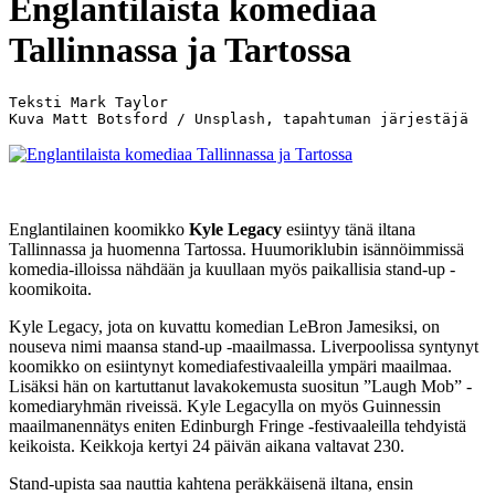
Englantilaista komediaa
Tallinnassa ja Tartossa
Teksti Mark Taylor

Kuva Matt Botsford / Unsplash, tapahtuman järjestäjä
Englantilainen koomikko
Kyle Legacy
esiintyy tänä iltana
Tallinnassa ja huomenna Tartossa. Huumoriklubin isännöimmissä
komedia-illoissa nähdään ja kuullaan myös paikallisia stand-up -
koomikoita.
Kyle Legacy, jota on kuvattu komedian LeBron Jamesiksi, on
nouseva nimi maansa stand-up -maailmassa. Liverpoolissa syntynyt
koomikko on esiintynyt komediafestivaaleilla ympäri maailmaa.
Lisäksi hän on kartuttanut lavakokemusta suositun ”Laugh Mob” -
komediaryhmän riveissä. Kyle Legacylla on myös Guinnessin
maailmanennätys eniten Edinburgh Fringe -festivaaleilla tehdyistä
keikoista. Keikkoja kertyi 24 päivän aikana valtavat 230.
Stand-upista saa nauttia kahtena peräkkäisenä iltana, ensin