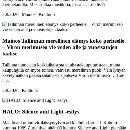
kiertuetauolta. Mies soittaa musiikkia, jossa …
Lue lisää
3.8.2026 | Mainos | Kulttuuri
Mainos
Tallinnan merellinen elämys koko perheelle
– Viron merimuseo vie veden alle ja vuosisatojen
taakse
Tallinna tunnetaan keskiaikaisesta vanhastakaupungistaan, mutta
kaupungilla on myös toinen, vahvasti merellinen puoli. Vain lyhyen
kävelymatkan päässä satamasta sijaitseva Viron merimuseo …
Lue
lisää
2.8.2026 | Kulttuuri
HALO: Silence and Light -esitys
Maailmankuulun virolaissyntyisen arkkitehdin Louis I. Kahnin
vuonna 1969 Zürichissä pitämää luentoa Silence and Light pidetään