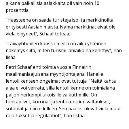
aikana paikallisia asiakkaita oli vain noin 10
prosenttia.
”Haasteena on saada turisteja isoilta markkinoilta,
erityisesti Aasian maista. Nämä markkinat eivät ole
vielä elpyneet”, Schaaf toteaa.
”Laivayhtiöiden kanssa meillä on aika yhteinen
näkemys siitä, miten turismi lähiaikoina kehittyy”, hän
lisää.
Petri Schaaf ehti toimia vuosia Finnairin
maailmanlaajuisena myyntijohtajana. Hänelle
lentoliikenteen ongelmat ovat tuttuja.
”Näitä kahta
alaa ei voi verrata, sillä lentoliikenne on toimialana
paljon herkempi ulkoisille vaikuttimille. On
tuhkapilvet, koronat ja lentokenttien valtaukset,
sotatilat ja niin edelleen. Sen päälle tulevat vielä muut
rajoitukset ja regulaatiot”, hän listaa.