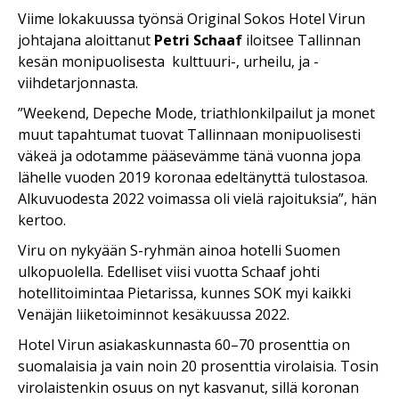
Viime lokakuussa työnsä
Original Sokos Hotel Virun
johtajana aloittanut
Petri Schaaf
iloitsee Tallinnan
kesän monipuolisesta
kulttuuri-, urheilu, ja -
viihdetarjonnasta.
”Weekend, Depeche Mode, triathlonkilpailut ja monet
muut tapahtumat tuovat Tallinnaan monipuolisesti
väkeä ja odotamme pääsevämme tänä vuonna jopa
lähelle vuoden 2019 koronaa edeltänyttä tulostasoa.
Alkuvuodesta 2022 voimassa oli vielä rajoituksia”, hän
kertoo.
Viru on nykyään S-ryhmän ainoa hotelli Suomen
ulkopuolella. Edelliset viisi vuotta Schaaf johti
hotellitoimintaa Pietarissa, kunnes SOK myi kaikki
Venäjän liiketoiminnot kesäkuussa 2022.
Hotel Virun asiakaskunnasta 60–70 prosenttia on
suomalaisia ja vain noin 20 prosenttia virolaisia. Tosin
virolaistenkin osuus on nyt kasvanut, sillä koronan