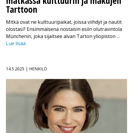
matkassa kulttuurin ja makujen
Tarttoon
Mitkä ovat ne kulttuuripaikat, joissa viihdyt ja nautit
olostasi? Ensimmäisenä nostaisin esiin olutravintola
Münchenin, joka sijaitsee aivan Tarton yliopiston …
Lue lisää
14.5.2025 | HENKILÖ