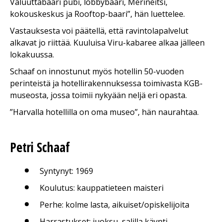
Valuuttabaari pubi, lobbybaari, Merineitsi,
kokouskeskus ja Rooftop-baari”, hän luettelee.
Vastauksesta voi päätellä, että ravintolapalvelut
alkavat jo riittää. Kuuluisa Viru-kabaree alkaa jälleen
lokakuussa.
Schaaf on innostunut myös hotellin 50-vuoden
perinteistä ja hotellirakennuksessa toimivasta KGB-
museosta, jossa toimii nykyään neljä eri opasta.
”Harvalla hotellilla on oma museo”, hän naurahtaa.
Petri Schaaf
Syntynyt: 1969
Koulutus: kauppatieteen maisteri
Perhe: kolme lasta, aikuiset/opiskelijoita
Harrastukset: juoksu, salilla käynti.