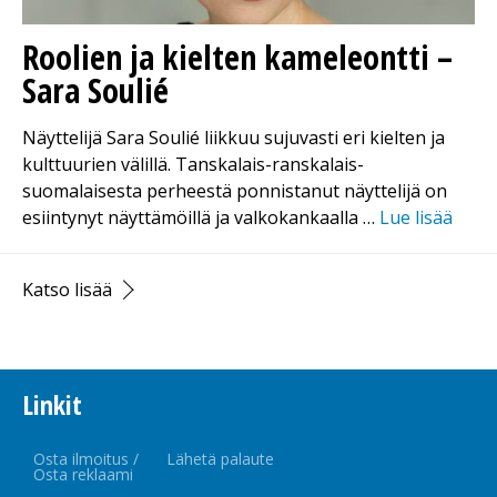
Roolien ja kielten kameleontti –
Sara Soulié
Näyttelijä Sara Soulié liikkuu sujuvasti eri kielten ja
kulttuurien välillä. Tanskalais-ranskalais-
suomalaisesta perheestä ponnistanut näyttelijä on
esiintynyt näyttämöillä ja valkokankaalla …
Lue lisää
Katso lisää
Linkit
Osta ilmoitus /
Lähetä palaute
Osta reklaami