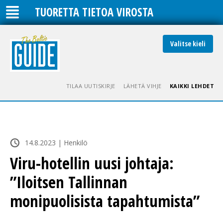
TUORETTA TIETOA VIROSTA
Valitse kieli
TILAA UUTISKIRJE
LÄHETÄ VIHJE
KAIKKI LEHDET
14.8.2023 | Henkilö
Viru-hotellin uusi johtaja:
”Iloitsen Tallinnan
monipuolisista tapahtumista”