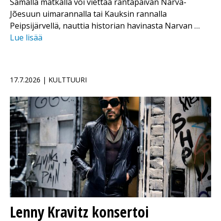
Samalla matkalla voi viettää rantapäivän Narva-
Jõesuun uimarannalla tai Kauksin rannalla
Peipsijärvellä, nauttia historian havinasta Narvan …
Lue lisää
17.7.2026 | KULTTUURI
Lenny Kravitz konsertoi