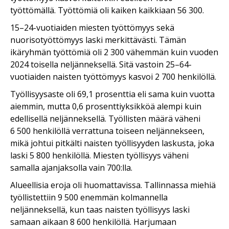
työttömällä. Työttömiä oli kaiken kaikkiaan 56 300.
15–24-vuotiaiden miesten työttömyys sekä
nuorisotyöttömyys laski merkittävästi. Tämän
ikäryhmän työttömiä oli 2 300 vähemmän kuin vuoden
2024 toisella neljänneksellä. Sitä vastoin 25–64-
vuotiaiden naisten työttömyys kasvoi 2 700 henkilöllä.
Työllisyysaste oli 69,1 prosenttia eli sama kuin vuotta
aiemmin, mutta 0,6 prosenttiyksikköä alempi kuin
edellisellä neljänneksellä. Työllisten määrä väheni
6 500 henkilöllä verrattuna toiseen neljännekseen,
mikä johtui pitkälti naisten työllisyyden laskusta, joka
laski 5 800 henkilöllä. Miesten työllisyys väheni
samalla ajanjaksolla vain 700:lla.
Alueellisia eroja oli huomattavissa. Tallinnassa miehiä
työllistettiin 9 500 enemmän kolmannella
neljänneksellä, kun taas naisten työllisyys laski
samaan aikaan 8 600 henkilöllä. Harjumaan