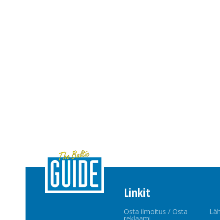
Linkit
Osta ilmoitus / Osta
Läh
reklaami