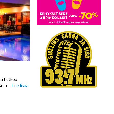
aa hetkeä
tsuin …
Lue lisää