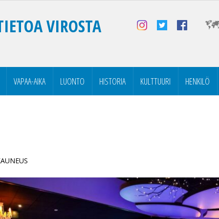
TIETOA VIROSTA
VAPAA-AIKA
LUONTO
HISTORIA
KULTTUURI
HENKILÖ
 KAUNEUS