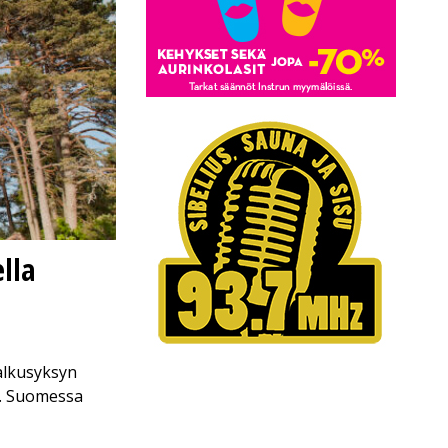
lla
 alkusyksyn
in. Suomessa