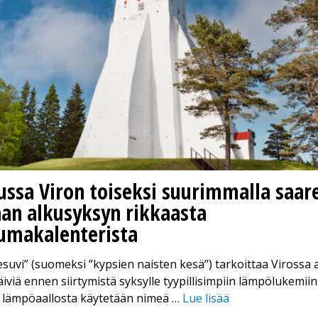
ussa Viron toiseksi suurimmalla saare
aan alkusyksyn rikkaasta
umakalenterista
suvi” (suomeksi ”kypsien naisten kesä”) tarkoittaa Virossa
iviä ennen siirtymistä syksylle tyypillisimpiin lämpölukemi
ä lämpöaallosta käytetään nimeä …
Lue lisää