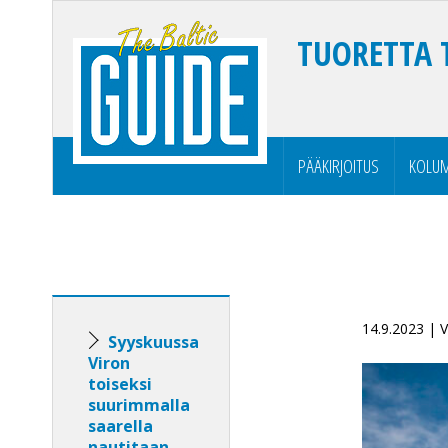
TUORETTA 
PÄÄKIRJOITUS
KOLUM
14.9.2023 |
Syyskuussa
Viron
toiseksi
suurimmalla
saarella
nautitaan