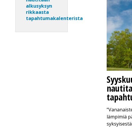
alkusyksyn
rikkaasta
tapahtumakalenterista
Syysku
nautit
tapaht
”Vananaiste
lämpimiä pä
syksyisest