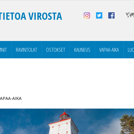
TIETOA VIROSTA
NIT
RAVINTOLAT
OSTOKSET
KAUNEUS
VAPAA-AIKA
LU
 VAPAA-AIKA