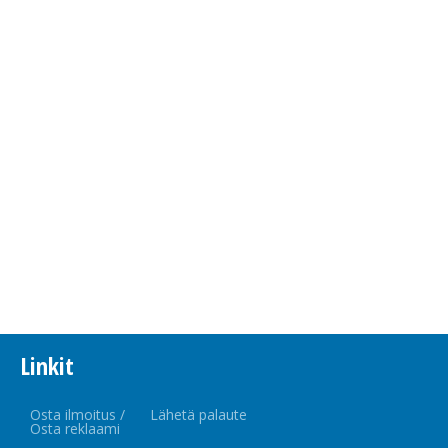
Linkit
Osta ilmoitus /
Lähetä palaute
Osta reklaami