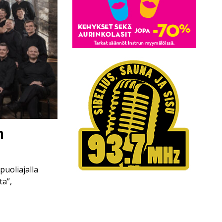
n
puoliajalla
ta”,