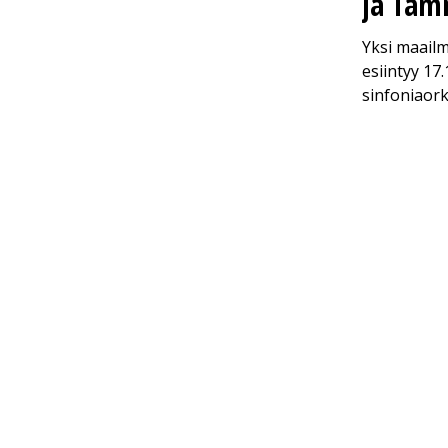
ja Ta
Yksi maail
esiintyy 17
sinfoniaor