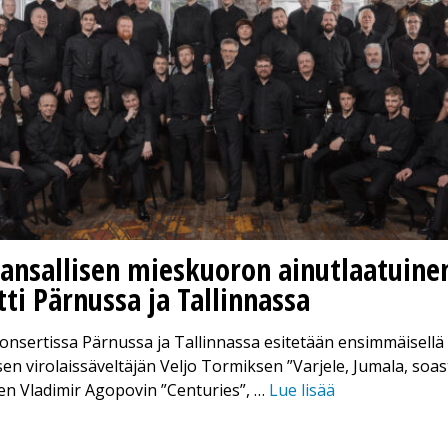
kansallisen mieskuoron ainutlaatuine
ti Pärnussa ja Tallinnassa
nsertissa Pärnussa ja Tallinnassa esitetään ensimmäisellä 
en virolaissäveltäjän Veljo Tormiksen ”Varjele, Jumala, soas
en Vladimir Agopovin ”Centuries”, …
Lue lisää