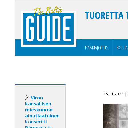
TUORETTA 
PÄÄKIRJOITUS
KOLUM
15.11.2023 
Viron
kansallisen
mieskuoron
ainutlaatuinen
konsertti
Pärnussa ja