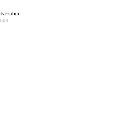
ils Frahm
adion