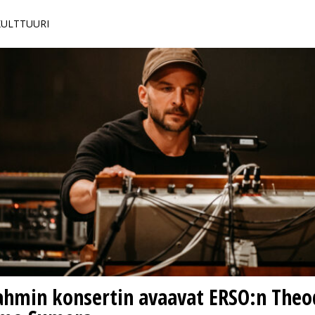
 KULTTUURI
rahmin konsertin avaavat ERSO:n Theo