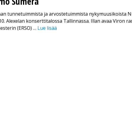
mmo Sumera
man tunnetuimmista ja arvostetuimmista nykymuusikoista N
.10. Alexelan konserttitalossa Tallinnassa. Illan avaa Viron r
kesterin (ERSO) …
Lue lisää