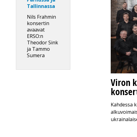
Tallinnassa
Nils Frahmin
konsertin
avaavat
ERSO:n
Theodor Sink
ja Tammo
Sumera
Viron 
konsert
Kahdessa ko
alkuvoimais
ukrainalais