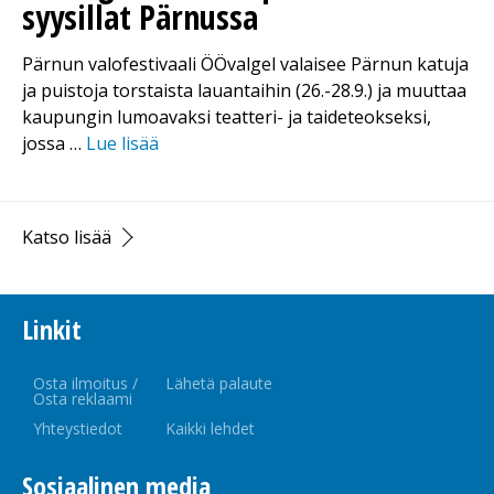
syysillat Pärnussa
Pärnun valofestivaali ÖÖvalgel valaisee Pärnun katuja
ja puistoja torstaista lauantaihin (26.-28.9.) ja muuttaa
kaupungin lumoavaksi teatteri- ja taideteokseksi,
jossa …
Lue lisää
Katso lisää
Linkit
Osta ilmoitus /
Lähetä palaute
Osta reklaami
Yhteystiedot
Kaikki lehdet
Sosiaalinen media