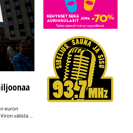
miljoonaa
nan euron
Viron välistä …