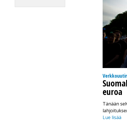
Verkkouuti
Suomala
euroa
Tänään selv
lahjoitukse
Lue lisää