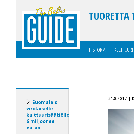
TUORETTA 
HISTORIA
KULTTUURI
31.8.2017 |
Suomalais-
virolaiselle
kulttuurisäätiölle
6 miljoonaa
euroa