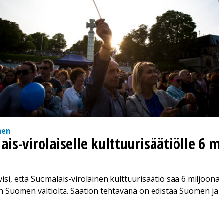
nen
is-virolaiselle kulttuurisäätiölle 6 
isi, että Suomalais-virolainen kulttuurisäätiö saa 6 miljoo
n Suomen valtiolta. Säätiön tehtävänä on edistää Suomen ja 