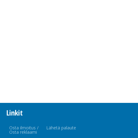
Linkit
Osta ilmoitus /
Lähetä palaute
Osta reklaami